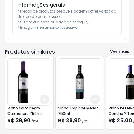
Informações gerais
* Preços de produtos pesáveis podem sofrer variação 
de acordo com o peso;

* Sujeito à disponibilidade de estoque;

* Imagem meramente ilustrativa;
Produtos similares
Ver mais
Add
Add
+
3
ml
+
5
ml
+
3
ml
+
5
ml
Vinho Gato Negro
Vinho Trapiche Merlot
Vinho Reserv
Carmenere 750ml
750ml
Concha Y Tor
750ml
R$ 39,90
R$ 39,90
R$ 25,00
/
ml
/
ml