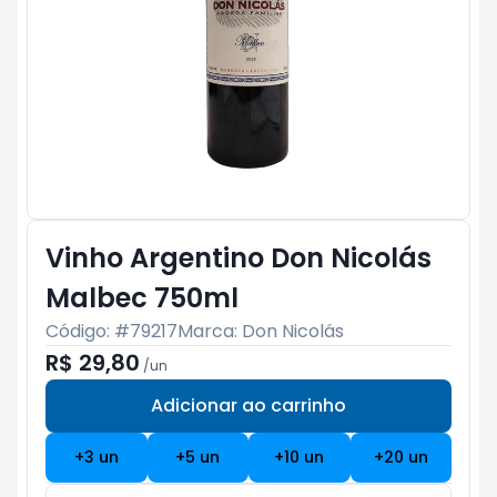
Vinho Argentino Don Nicolás
Malbec 750ml
Código: #
79217
Marca:
Don Nicolás
R$ 29,80
/
un
Adicionar ao carrinho
Subtotal:
R$ 0
+
3
un
+
5
un
+
10
un
+
20
un