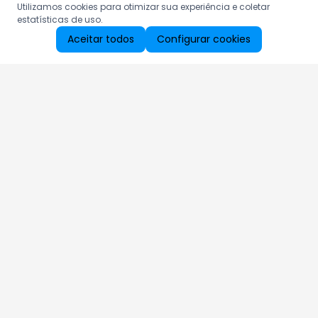
Utilizamos cookies para otimizar sua experiência e coletar
estatísticas de uso.
Aceitar todos
Configurar cookies
Aproveite as nossas promoções!
Cadastre seu e-mail e receba ofertas exclusivas.
QUERO RECEBER