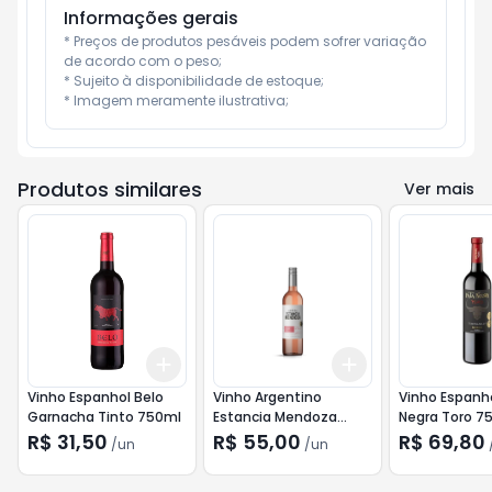
Informações gerais
* Preços de produtos pesáveis podem sofrer variação 
de acordo com o peso;

* Sujeito à disponibilidade de estoque;

* Imagem meramente ilustrativa;
Produtos similares
Ver mais
Add
Add
+
3
+
5
+
10
+
3
+
5
+
10
Vinho Espanhol Belo
Vinho Argentino
Vinho Espanh
Garnacha Tinto 750ml
Estancia Mendoza
Negra Toro 7
Malbec Rose 750ml
R$ 31,50
R$ 55,00
R$ 69,80
/
un
/
un