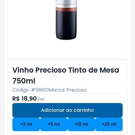
Vinho Precioso Tinto de Mesa
750ml
Código: #
58610
Marca:
Precioso
R$ 18,90
/
ml
Adicionar ao carrinho
Subtotal:
R$ 0
+
3
ml
+
5
ml
+
10
ml
+
20
ml