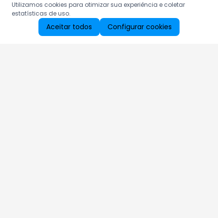
Utilizamos cookies para otimizar sua experiência e coletar
estatísticas de uso.
Aceitar todos
Configurar cookies
Aproveite as nossas promoções!
Cadastre seu e-mail e receba ofertas exclusivas.
QUERO RECEBER