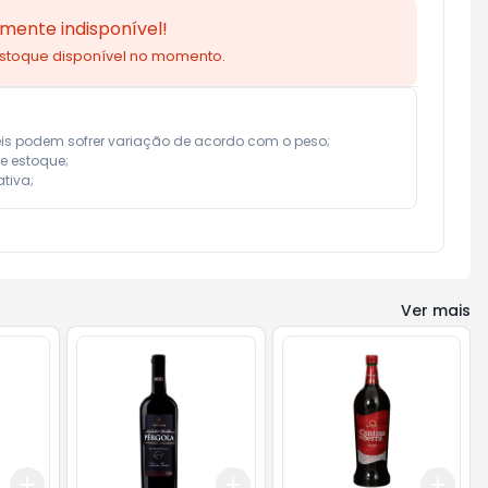
mente indisponível!
estoque disponível no momento.
eis podem sofrer variação de acordo com o peso;

e estoque;

tiva;
Ver mais
Add
Add
Add
+
3
ml
+
5
ml
+
3
+
5
+
10
+
3
l