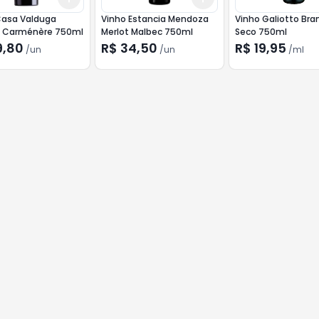
Casa Valduga
Vinho Estancia Mendoza
Vinho Galiotto Bra
 Carménère 750ml
Merlot Malbec 750ml
Seco 750ml
9,80
R$ 34,50
R$ 19,95
/
un
/
un
/
ml