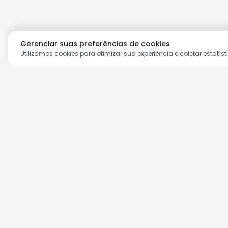
Gerenciar suas preferências de cookies
Utilizamos cookies para otimizar sua experiência e coletar estatíst
Aproveite as nossas prom
Cadastre seu e-mail e receba ofertas ex