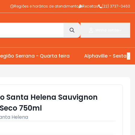
Regiões e horários de atendimento
Receitas
(22) 3737-0460
Minha conta
egião Serrana - Quarta feira
Alphaville - Sexta Fei
o Santa Helena Sauvignon
 Seco 750ml
anta Helena