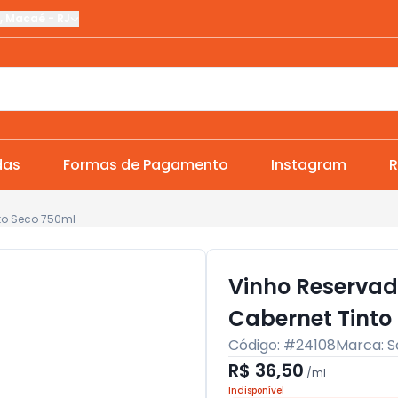
,
Macaé
-
RJ
das
Formas de Pagamento
Instagram
R
to Seco 750ml
Vinho Reservad
Cabernet Tinto
Código: #
24108
Marca:
S
R$ 36,50
/
ml
Indisponível