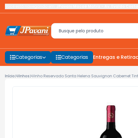
Você está navegando em:
JPavani Macaé Matriz
-
Av. Evaldo Costa
Categorias
Categorias
Entregas e Retira
Início
Vinhos
Vinho Reservado Santa Helena Sauvignon Cabernet Tin