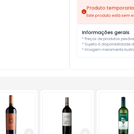
Produto temporaria
Este produto está sem 
Informações gerais
* Preços de produtos pesáv
* Sujeito à disponibilidade d
* Imagem meramente ilustra
Add
Add
ml
+
3
+
5
+
10
+
3
+
5
+
10