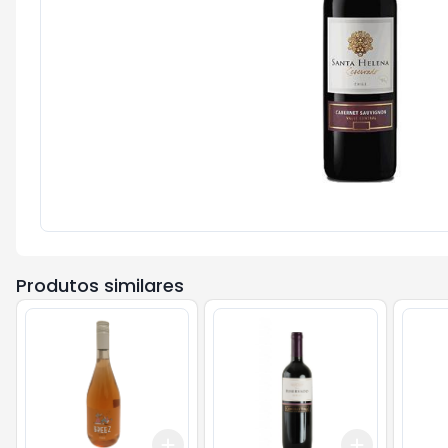
Produtos similares
Add
Add
+
3
+
5
+
10
+
3
ml
+
5