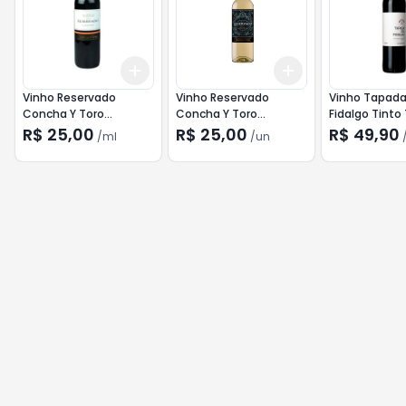
Add
Add
+
3
ml
+
5
ml
+
3
+
5
+
10
Vinho Reservado
Vinho Reservado
Vinho Tapada
Concha Y Toro
Concha Y Toro
Fidalgo Tinto
Carmenere Tinto
Chardonnay 750ml
R$ 25,00
R$ 25,00
R$ 49,90
/
ml
/
un
750ml