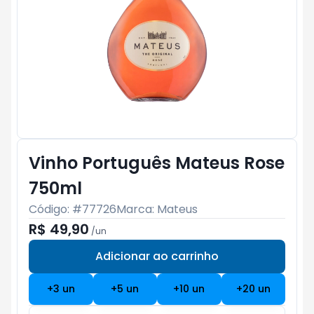
Vinho Português Mateus Rose
750ml
Código: #
77726
Marca:
Mateus
R$ 49,90
/
un
Adicionar ao carrinho
Subtotal:
R$ 0
+
3
un
+
5
un
+
10
un
+
20
un