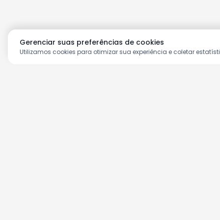
Gerenciar suas preferências de cookies
Utilizamos cookies para otimizar sua experiência e coletar estatíst
Aproveite as nossas prom
Cadastre seu e-mail e receba ofertas ex