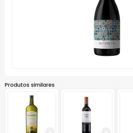
Produtos similares
Add
Add
+
3
+
5
+
10
+
3
+
5
+