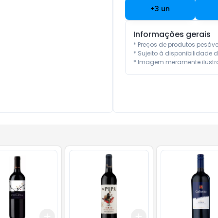
+
3
un
Informações gerais
* Preços de produtos pesáv
* Sujeito à disponibilidade d
* Imagem meramente ilustra
Add
Add
10
+
3
+
5
+
10
+
3
+
5
+
10