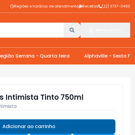
Regiões e horários de atendimento
Receitas
(22) 3737-0460
Minha conta
egião Serrana - Quarta feira
Alphaville - Sexta Fei
 Intimista Tinto 750ml
ntimista
Adicionar ao carrinho
Subtotal:
R$ 0,00