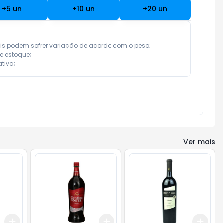
+
5
un
+
10
un
+
20
un
eis podem sofrer variação de acordo com o peso;

e estoque;

tiva;
Ver mais
Add
Add
Add
+
3
l
+
5
l
+
3
l
+
5
l
+
3