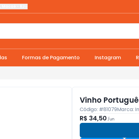
,
Macaé
-
RJ
das
Formas de Pagamento
Instagram
R
Vinho Português
Código: #
81079
Marca:
I
R$ 34,50
/
un