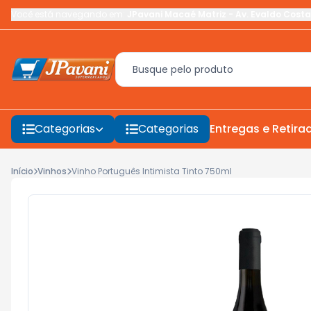
Você está navegando em:
JPavani Macaé Matriz
-
Av. Evaldo Costa
Categorias
Categorias
Entregas e Retira
Início
Vinhos
Vinho Português Intimista Tinto 750ml