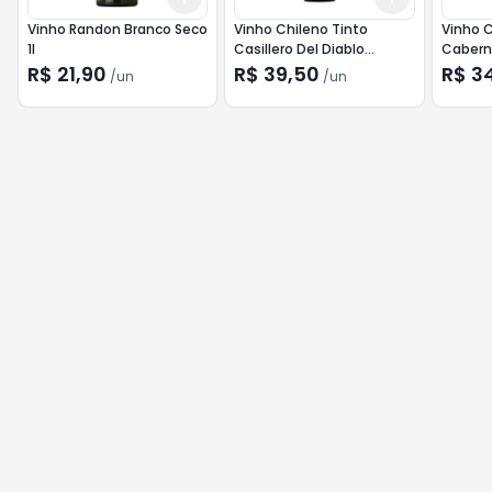
Vinho Randon Branco Seco
Vinho Chileno Tinto
Vinho C
1l
Casillero Del Diablo
Cabern
Carmenere 750ml
R$ 21,90
R$ 39,50
R$ 3
/
un
/
un