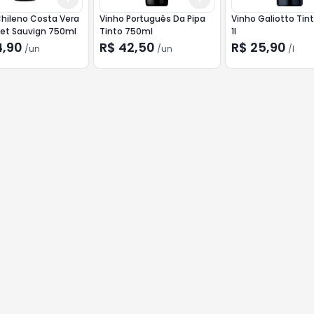
hileno Costa Vera
Vinho Português Da Pipa
Vinho Galiotto Tin
et Sauvign 750ml
Tinto 750ml
1l
4,90
R$ 42,50
R$ 25,90
/
un
/
un
/
l