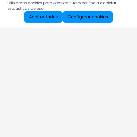
Utilizamos cookies para otimizar sua experiência e coletar
estatísticas de uso.
Aceitar todos
Configurar cookies
Aproveite as nossas promoções!
Cadastre seu e-mail e receba ofertas exclusivas.
QUERO RECEBER