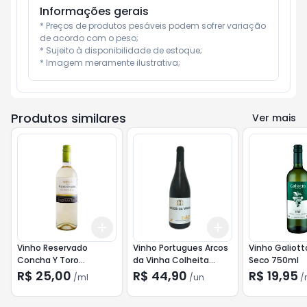
Informações gerais
* Preços de produtos pesáveis podem sofrer variação 
de acordo com o peso;

* Sujeito à disponibilidade de estoque;

* Imagem meramente ilustrativa;
Produtos similares
Ver mais
Add
Add
+
3
ml
+
5
ml
+
3
+
5
+
10
Vinho Reservado
Vinho Portugues Arcos
Vinho Galiott
Concha Y Toro
da Vinha Colheita
Seco 750ml
Sauvignon Blanc
Tinto 750ml
R$ 25,00
R$ 44,90
R$ 19,95
/
ml
/
un
/
750ml