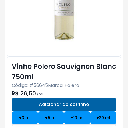
Vinho Polero Sauvignon Blanc
750ml
Código: #
56645
Marca:
Polero
R$ 26,50
/
ml
Adicionar ao carrinho
Subtotal:
R$ 0
+
3
ml
+
5
ml
+
10
ml
+
20
ml