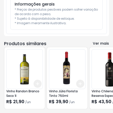
Informações gerais
* Preços de produtos pesáveis podem sofrer variação 
de acordo com o peso;

* Sujeito à disponibilidade de estoque;

* Imagem meramente ilustrativa;
Produtos similares
Ver mais
Add
Add
+
3
+
5
+
10
+
3
+
5
+
10
Vinho Randon Branco
Vinho Júlia Florista
Vinho Chilen
Seco 1l
Tinto 750ml
Reserva Espec
Cabernet Sau
R$ 21,90
R$ 39,90
R$ 43,50
/
un
/
un
750ml