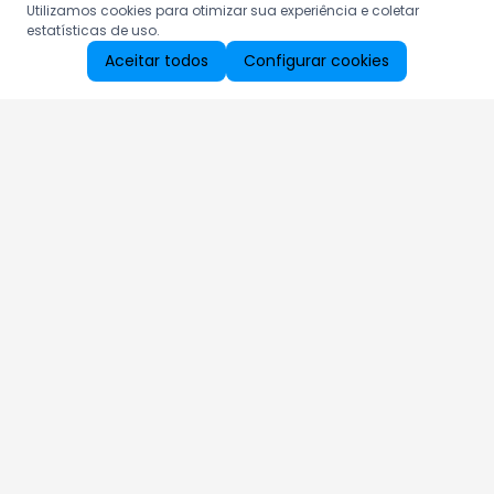
Utilizamos cookies para otimizar sua experiência e coletar
estatísticas de uso.
Aceitar todos
Configurar cookies
Aproveite as nossas promoções!
Cadastre seu e-mail e receba ofertas exclusivas.
QUERO RECEBER