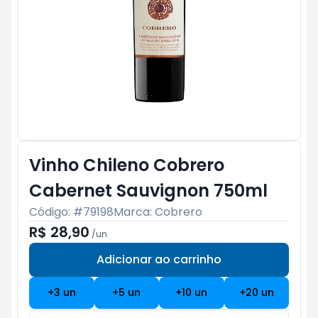
Vinho Chileno Cobrero
Cabernet Sauvignon 750ml
Código: #
79198
Marca:
Cobrero
R$ 28,90
/
un
Adicionar ao carrinho
Subtotal:
R$ 0
+
3
un
+
5
un
+
10
un
+
20
un