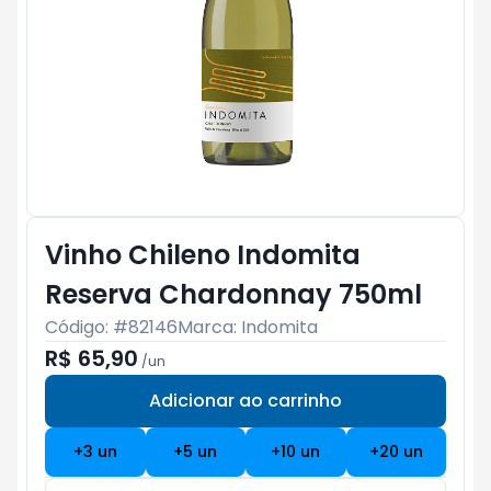
Vinho Chileno Indomita
Reserva Chardonnay 750ml
Código: #
82146
Marca:
Indomita
R$ 65,90
/
un
Adicionar ao carrinho
Subtotal:
R$ 0
+
3
un
+
5
un
+
10
un
+
20
un