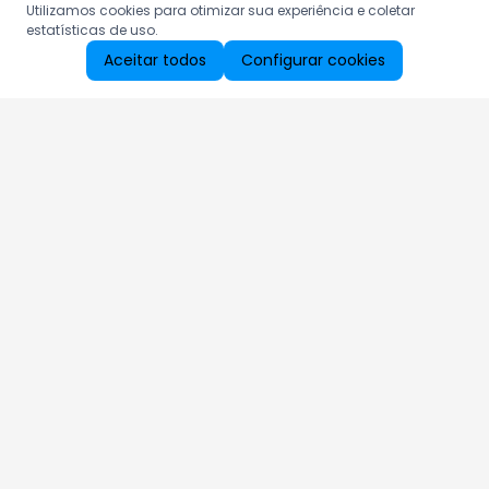
Utilizamos cookies para otimizar sua experiência e coletar
estatísticas de uso.
Aceitar todos
Configurar cookies
Aproveite as nossas promoções!
Cadastre seu e-mail e receba ofertas exclusivas.
QUERO RECEBER