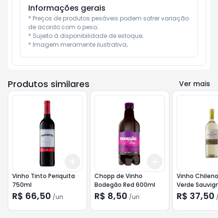
Informações gerais
* Preços de produtos pesáveis podem sofrer variação 
de acordo com o peso;

* Sujeito à disponibilidade de estoque;

* Imagem meramente ilustrativa;
Produtos similares
Ver mais
Add
Add
+
3
+
5
+
10
+
3
+
5
+
10
Vinho Tinto Periquita
Chopp de Vinho
Vinho Chileno
750ml
Bodegão Red 600ml
Verde Sauvig
750ml
R$ 66,50
R$ 8,50
R$ 37,50
/
un
/
un