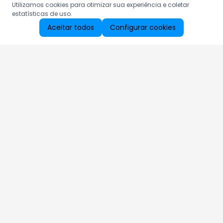
Utilizamos cookies para otimizar sua experiência e coletar
estatísticas de uso.
Aceitar todos
Configurar cookies
Aproveite as nossas promoções!
Cadastre seu e-mail e receba ofertas exclusivas.
QUERO RECEBER