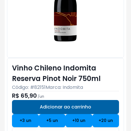
Vinho Chileno Indomita
Reserva Pinot Noir 750ml
Código: #
82151
Marca:
Indomita
R$ 65,90
/
un
Adicionar ao carrinho
Subtotal:
R$ 0
+
3
un
+
5
un
+
10
un
+
20
un