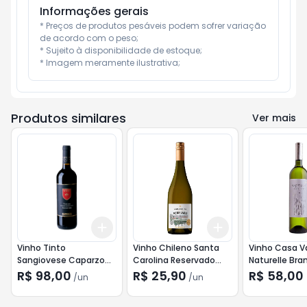
Informações gerais
* Preços de produtos pesáveis podem sofrer variação 
de acordo com o peso;

* Sujeito à disponibilidade de estoque;

* Imagem meramente ilustrativa;
Produtos similares
Ver mais
Add
Add
+
3
+
5
+
10
+
3
+
5
+
10
Vinho Tinto
Vinho Chileno Santa
Vinho Casa V
Sangiovese Caparzo
Carolina Reservado
Naturelle Bra
750ml
Chardonnay 750ml
750ml
R$ 98,00
R$ 25,90
R$ 58,00
/
un
/
un