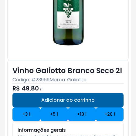
Vinho Galiotto Branco Seco 2l
Código: #
23969
Marca:
Galiotto
R$ 49,80
/
l
Adicionar ao carrinho
Subtotal:
R$ 0
+
3
l
+
5
l
+
10
l
+
20
l
Informações gerais