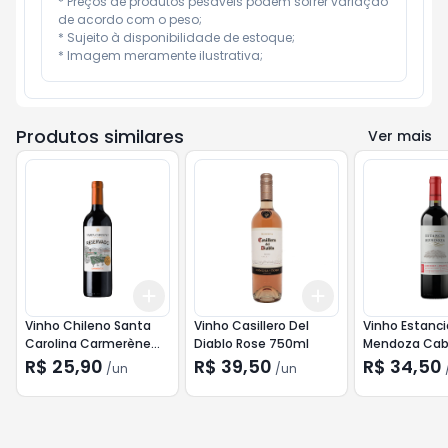
* Preços de produtos pesáveis podem sofrer variação 
de acordo com o peso;

* Sujeito à disponibilidade de estoque;

* Imagem meramente ilustrativa;
Produtos similares
Ver mais
Add
Add
+
3
+
5
+
10
+
3
+
5
+
10
Vinho Chileno Santa
Vinho Casillero Del
Vinho Estanci
Carolina Carmerène
Diablo Rose 750ml
Mendoza Cab
750ml
Malbec 750m
R$ 25,90
R$ 39,50
R$ 34,50
/
un
/
un