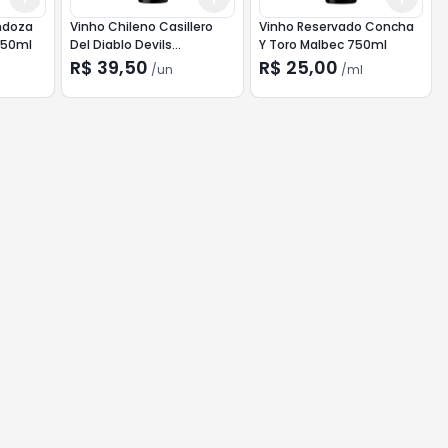
ndoza
Vinho Chileno Casillero
Vinho Reservado Concha
750ml
Del Diablo Devils
Y Toro Malbec 750ml
Collection 750ml
R$ 39,50
R$ 25,00
/
un
/
ml