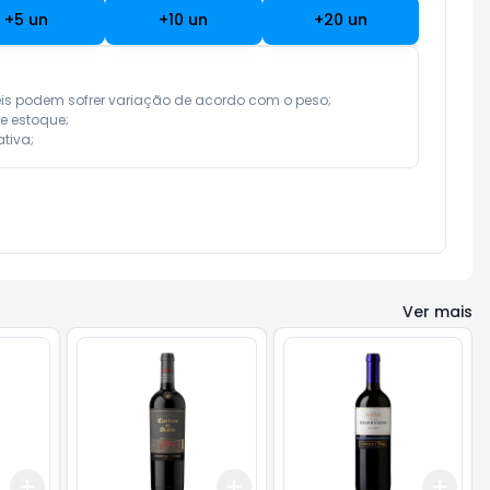
+
5
un
+
10
un
+
20
un
eis podem sofrer variação de acordo com o peso;

e estoque;

tiva;
Ver mais
Add
Add
Add
+
3
+
5
+
10
+
3
+
5
+
10
+
3