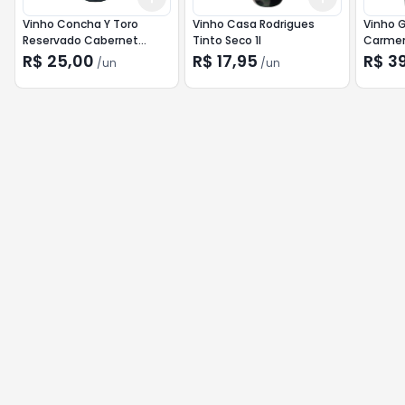
Vinho Concha Y Toro
Vinho Casa Rodrigues
Vinho 
Reservado Cabernet
Tinto Seco 1l
Carmen
Sauvignon 750ml
R$ 25,00
R$ 17,95
R$ 3
/
un
/
un