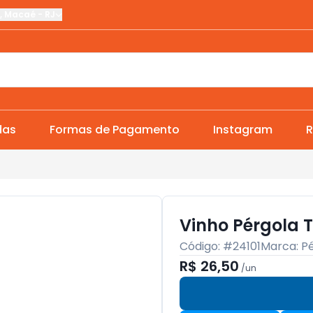
,
Macaé
-
RJ
das
Formas de Pagamento
Instagram
R
Vinho Pérgola T
Código: #
24101
Marca:
P
R$ 26,50
/
un