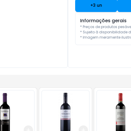
+
3
un
Informações gerais
* Preços de produtos pesáv
* Sujeito à disponibilidade d
* Imagem meramente ilustra
Add
Add
10
+
3
ml
+
5
ml
+
3
ml
+
5
ml