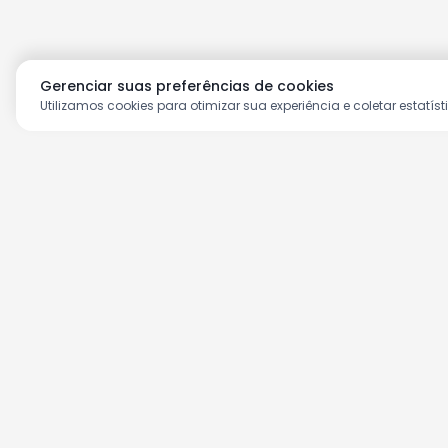
Gerenciar suas preferências de cookies
Utilizamos cookies para otimizar sua experiência e coletar estatíst
Aproveite as nossas prom
Cadastre seu e-mail e receba ofertas ex