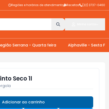
Regiões e horários de atendimento
Receitas
(22) 3737-0460
Minha conta
egião Serrana - Quarta feira
Alphaville - Sexta Fei
into Seco 1l
érgola
Adicionar ao carrinho
Subtotal:
R$ 0,00