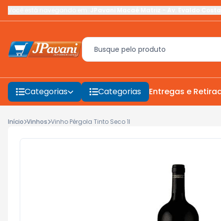
Você está navegando em:
JPavani Macaé Matriz
-
Av. Evaldo Costa
Categorias
Categorias
Entregas e Retira
Início
Vinhos
Vinho Pérgola Tinto Seco 1l