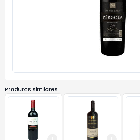
Produtos similares
Add
Add
+
3
+
5
+
10
+
3
+
5
+