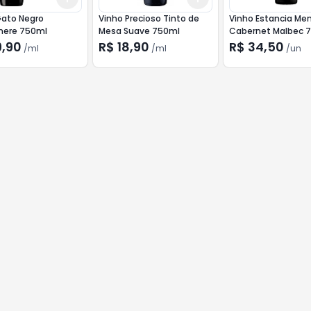
Gato Negro
Vinho Precioso Tinto de
Vinho Estancia Me
ere 750ml
Mesa Suave 750ml
Cabernet Malbec 
9,90
R$ 18,90
R$ 34,50
/
ml
/
ml
/
un