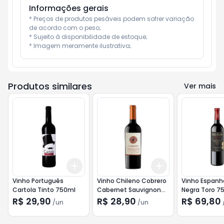
Informações gerais
* Preços de produtos pesáveis podem sofrer variação 
de acordo com o peso;

* Sujeito à disponibilidade de estoque;

* Imagem meramente ilustrativa;
Produtos similares
Ver mais
Add
Add
+
3
+
5
+
10
+
3
+
5
+
10
Vinho Português
Vinho Chileno Cobrero
Vinho Espanh
Cartola Tinto 750ml
Cabernet Sauvignon
Negra Toro 7
750ml
R$ 29,90
R$ 28,90
R$ 69,80
/
un
/
un