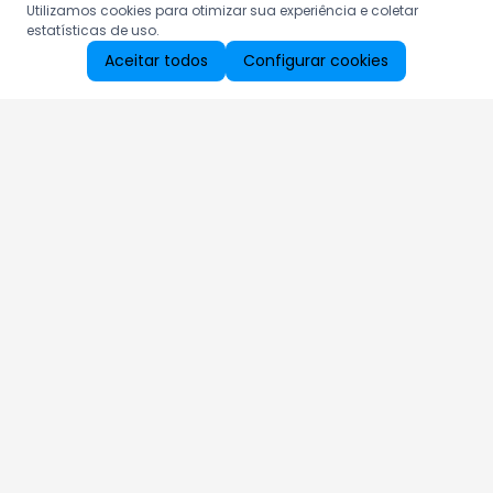
Utilizamos cookies para otimizar sua experiência e coletar
estatísticas de uso.
Aceitar todos
Configurar cookies
Aproveite as nossas promoções!
Cadastre seu e-mail e receba ofertas exclusivas.
QUERO RECEBER