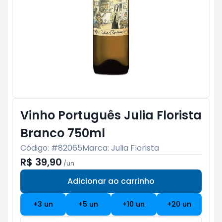
Vinho Português Julia Florista
Branco 750ml
Código: #
82065
Marca:
Julia Florista
R$ 39,90
/
un
Adicionar ao carrinho
Subtotal:
R$ 0
+
3
un
+
5
un
+
10
un
+
20
un