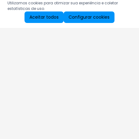
Utilizamos cookies para otimizar sua experiência e coletar
estatísticas de uso.
Aceitar todos
Configurar cookies
Aproveite as nossas promoções!
Cadastre seu e-mail e receba ofertas exclusivas.
QUERO RECEBER