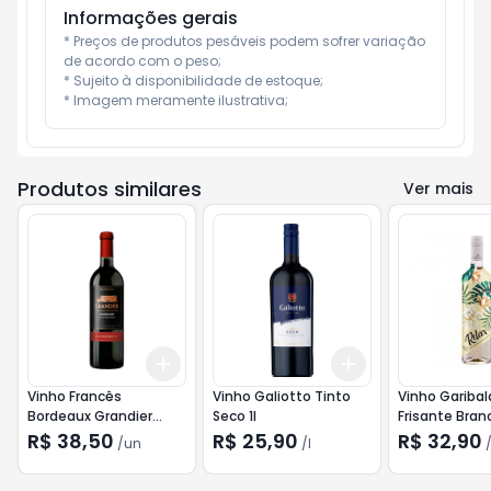
Informações gerais
* Preços de produtos pesáveis podem sofrer variação 
de acordo com o peso;

* Sujeito à disponibilidade de estoque;

* Imagem meramente ilustrativa;
Produtos similares
Ver mais
Add
Add
+
3
+
5
+
10
+
3
l
+
5
l
Vinho Francês
Vinho Galiotto Tinto
Vinho Garibald
Bordeaux Grandier
Seco 1l
Frisante Bra
Tinto 750ml
Sec 750ml
R$ 38,50
R$ 25,90
R$ 32,90
/
un
/
l