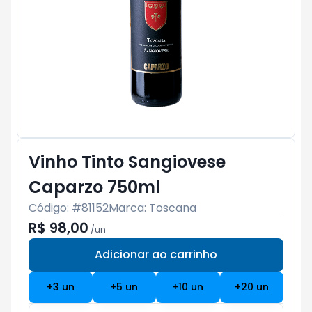
Vinho Tinto Sangiovese
Caparzo 750ml
Código: #
81152
Marca:
Toscana
R$ 98,00
/
un
Adicionar ao carrinho
Subtotal:
R$ 0
+
3
un
+
5
un
+
10
un
+
20
un