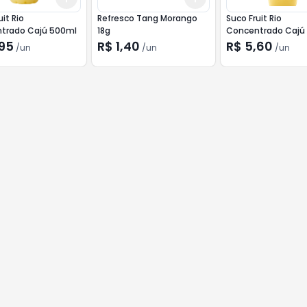
it Rio
Refresco Tang Morango
Suco Fruit Rio
trado Cajú 500ml
18g
Concentrado Cajú 
,95
R$ 1,40
R$ 5,60
/
un
/
un
/
un