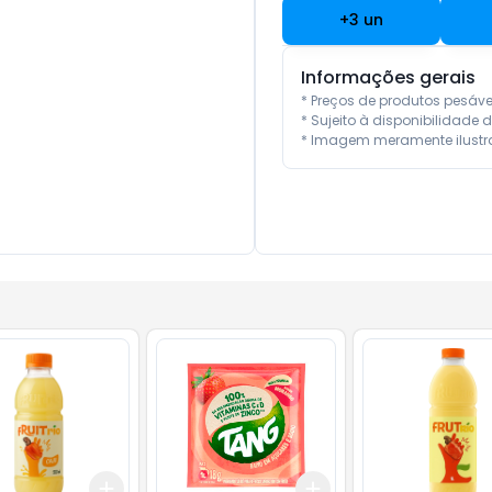
+
3
un
Informações gerais
* Preços de produtos pesáv
* Sujeito à disponibilidade d
* Imagem meramente ilustra
Add
Add
10
+
3
+
5
+
10
+
3
+
5
+
10