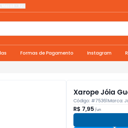
,
Macaé
-
RJ
das
Formas de Pagamento
Instagram
R
Xarope Jóia Gu
Código: #
75361
Marca:
J
R$ 7,95
/
un