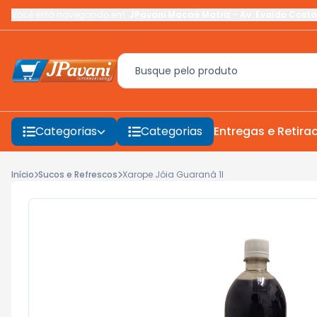
Você está navegando em:
JPavani Macaé Matriz
-
Av. Evaldo Costa
Categorias
Categorias
Entregas e Retira
Início
Sucos e Refrescos
Xarope Jóia Guaraná 1l