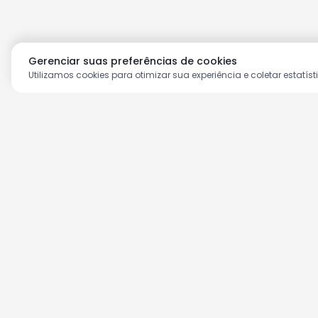
Gerenciar suas preferências de cookies
Utilizamos cookies para otimizar sua experiência e coletar estatíst
Aproveite as nossas prom
Cadastre seu e-mail e receba ofertas ex