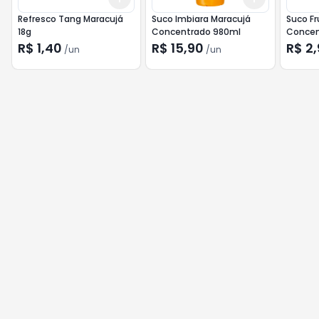
Refresco Tang Maracujá
Suco Imbiara Maracujá
Suco Fru
18g
Concentrado 980ml
Concen
R$ 1,40
R$ 15,90
R$ 2
/
un
/
un