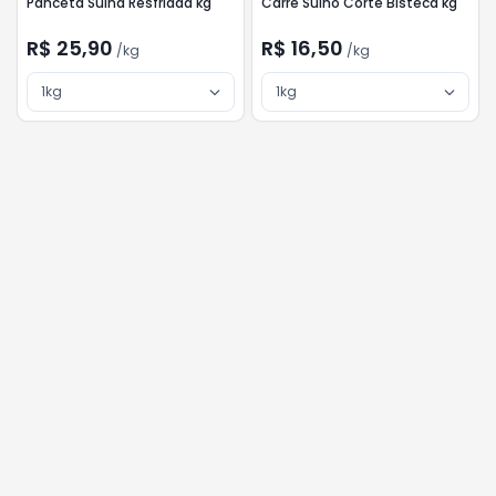
Panceta Suína Resfriada kg
Carre Suíno Corte Bisteca kg
R$ 25,90
R$ 16,50
/
kg
/
kg
1kg
1kg