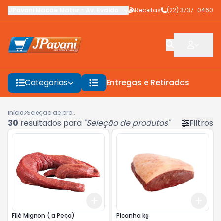
JPavani Macaé Matriz
-
Av. Evaldo Costa
Receitas
,
Macaé
-
(22) 3737-0460
RJ
Categorias
Entregas e Retiradas
F
Início
Seleção de produtos
30
resultados para
"
Seleção de produtos
"
Filtros
Add
Add
+
3
kg
+
5
kg
+
3
Filé Mignon ( a Peça)
Picanha kg