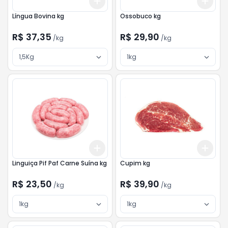
Add
Add
+
3
kg
+
5
kg
+
3
Língua Bovina kg
Ossobuco kg
R$ 37,35
R$ 29,90
/
kg
/
kg
1,5Kg
1kg
Add
Add
+
3
kg
+
5
kg
+
3
Linguiça Pif Paf Carne Suína kg
Cupim kg
R$ 23,50
R$ 39,90
/
kg
/
kg
1kg
1kg