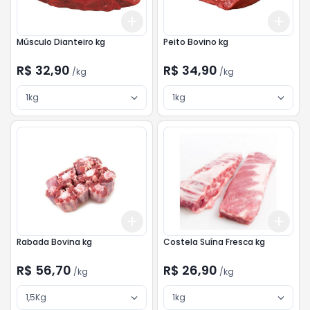
Add
Add
+
3
kg
+
5
kg
+
3
Músculo Dianteiro kg
Peito Bovino kg
R$ 32,90
R$ 34,90
/
kg
/
kg
1kg
1kg
Add
Add
+
3
kg
+
5
kg
+
3
Rabada Bovina kg
Costela Suína Fresca kg
R$ 56,70
R$ 26,90
/
kg
/
kg
1,5Kg
1kg