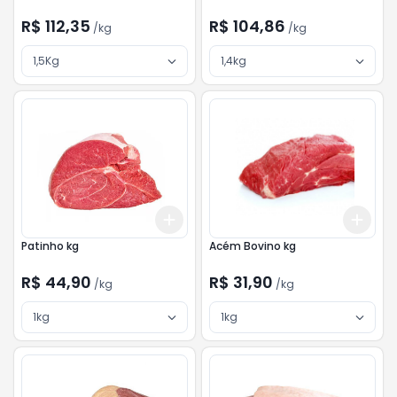
R$ 112,35
R$ 104,86
/
kg
/
kg
1,5Kg
1,4kg
Add
Add
+
3
kg
+
5
kg
+
3
Patinho kg
Acém Bovino kg
R$ 44,90
R$ 31,90
/
kg
/
kg
1kg
1kg