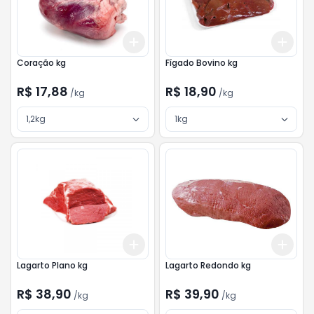
Add
Add
+
3
kg
+
5
kg
+
3
Coração kg
Fígado Bovino kg
R$ 17,88
R$ 18,90
/
kg
/
kg
1,2kg
1kg
Add
Add
+
3
kg
+
5
kg
+
3
Lagarto Plano kg
Lagarto Redondo kg
R$ 38,90
R$ 39,90
/
kg
/
kg