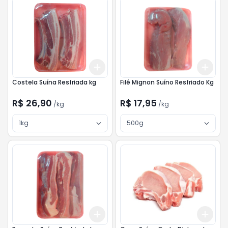
Add
Add
+
3
kg
+
5
kg
+
3
Costela Suína Resfriada kg
Filé Mignon Suíno Resfriado Kg
R$ 26,90
R$ 17,95
/
kg
/
kg
1kg
500g
Add
Add
+
3
kg
+
5
kg
+
3