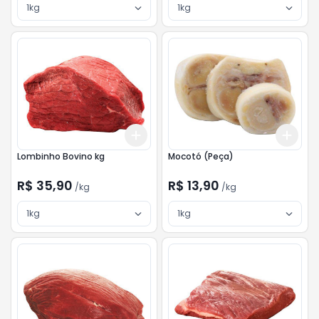
1kg
1kg
Add
Add
+
3
kg
+
5
kg
+
3
Lombinho Bovino kg
Mocotó (Peça)
R$ 35,90
R$ 13,90
/
kg
/
kg
1kg
1kg