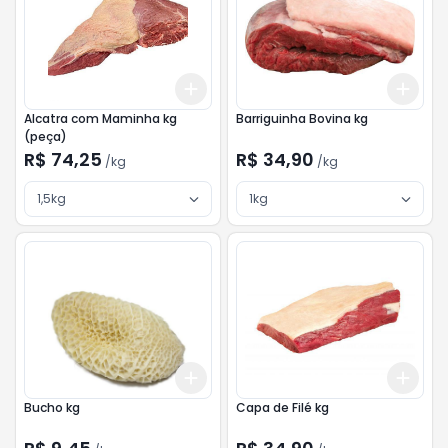
Add
Add
+
3
kg
+
5
kg
+
3
Alcatra com Maminha kg
Barriguinha Bovina kg
(peça)
R$ 74,25
R$ 34,90
/
kg
/
kg
1,5kg
1kg
Add
Add
+
3
kg
+
5
kg
+
3
Bucho kg
Capa de Filé kg