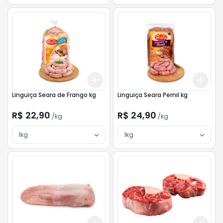
Add
Add
+
3
kg
+
5
kg
+
3
Linguiça Seara de Frango kg
Linguiça Seara Pernil kg
R$ 22,90
R$ 24,90
/
kg
/
kg
1kg
1kg