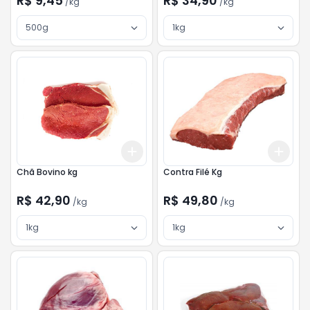
R$ 9,45
R$ 34,90
/
kg
/
kg
500g
1kg
Add
Add
+
3
kg
+
5
kg
+
3
Chã Bovino kg
Contra Filé Kg
R$ 42,90
R$ 49,80
/
kg
/
kg
1kg
1kg