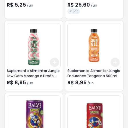
R$ 5,25
R$ 25,60
/
un
/
un
210gr
Add
Add
+
3
+
5
+
10
+
3
Suplemento Alimentar Jungle
Suplemento Alimentar Jungle
Low Carb Morango e Limão
Endurance Tangerina 500ml
500ml
R$ 8,95
R$ 8,95
/
un
/
un