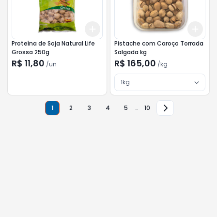
Add
Add
+
3
+
5
+
10
+
3
Proteína de Soja Natural Life
Pistache com Caroço Torrada
Grossa 250g
Salgada kg
R$ 11,80
R$ 165,00
/
un
/
kg
1kg
1
2
3
4
5
…
10