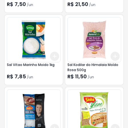
R$ 7,50
R$ 21,50
/
un
/
un
Add
Add
+
3
+
5
+
10
+
3
Sal Vitao Marinho Moido 1kg
Sal Kodilar do Himalaia Moído
Rosa 500g
R$ 7,85
R$ 11,50
/
un
/
un