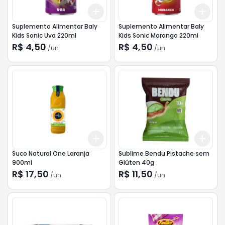
Add
Add
+
3
+
5
+
10
+
3
Suplemento Alimentar Baly
Suplemento Alimentar Baly
Kids Sonic Uva 220ml
Kids Sonic Morango 220ml
R$ 4,50
R$ 4,50
/
un
/
un
Add
Add
+
3
+
5
+
10
+
3
Suco Natural One Laranja
Sublime Bendu Pistache sem
900ml
Glúten 40g
R$ 17,50
R$ 11,50
/
un
/
un