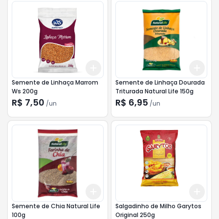
Add
Add
+
3
+
5
+
10
+
3
Semente de Linhaça Marrom
Semente de Linhaça Dourada
Ws 200g
Triturada Natural Life 150g
R$ 7,50
R$ 6,95
/
un
/
un
Add
Add
+
3
+
5
+
10
+
3
Semente de Chia Natural Life
Salgadinho de Milho Garytos
100g
Original 250g