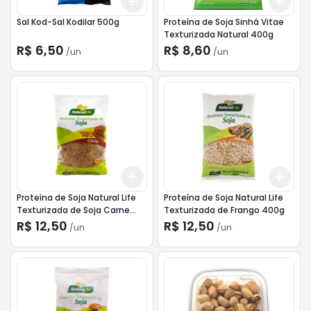
Add
Add
+
3
+
5
+
10
+
3
Sal Kod-Sal Kodilar 500g
Proteína de Soja Sinhá Vitae
Texturizada Natural 400g
R$ 6,50
R$ 8,60
/
un
/
un
Add
Add
+
3
+
5
+
10
+
3
Proteína de Soja Natural Life
Proteína de Soja Natural Life
Texturizada de Soja Carne
Texturizada de Frango 400g
400g
R$ 12,50
R$ 12,50
/
un
/
un