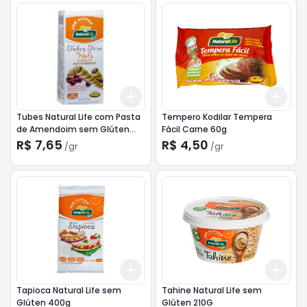
Add
Add
+
3
gr
+
5
gr
+
3
Tubes Natural Life com Pasta
Tempero Kodilar Tempera
de Amendoim sem Glúten
Fácil Carne 60g
50g
R$ 7,65
R$ 4,50
/
gr
/
gr
Add
Add
+
3
+
5
+
10
+
3
Tapioca Natural Life sem
Tahine Natural Life sem
Glúten 400g
Glúten 210G