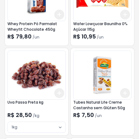
Add
Add
+
3
+
5
+
10
+
3
Whey Protein Pó Parmalat
Wafer Lowçucar Baunilha 0%
Wheyfit Chocolate 450g
Açúcar 115g
R$ 79,80
R$ 10,95
/
un
/
un
Add
Add
+
3
kg
+
5
kg
+
3
Uva Passa Preta kg
Tubes Natural Life Creme
Castanha sem Glúten 50g
R$ 28,50
R$ 7,50
/
kg
/
un
1kg