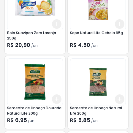
Add
Add
+
3
+
5
+
10
+
3
Bolo Suavipan Zero Laranja
Sopa Natural Life Cebola 65g
250g
R$ 20,90
R$ 4,50
/
un
/
un
Add
Add
+
3
+
5
+
10
+
3
Semente de Linhaça Dourada
Semente de Linhaça Natural
Natural Life 200g
Life 200g
R$ 6,95
R$ 5,85
/
un
/
un