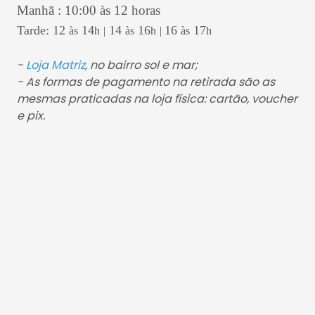
Manhã : 10:00 às 12 horas
Tarde: 12
14
14
16
16
17
às
h
|
às
h
|
às
h
-
Loja Matriz
, no bairro sol e mar;
- As formas de pagamento na retirada são as
mesmas praticadas na loja física: cartão, voucher
e pix.