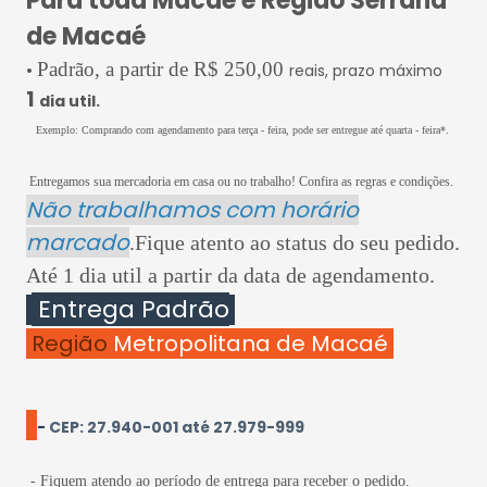
Para toda Macaé e Região Serrana
de Macaé
•
Padrão, a partir de R$ 250,00
reais, prazo máximo
1
dia util.
Exemplo: Comprando com agendamento para terça - feira, pode ser entregue até quarta - feira*.
Entregamos sua mercadoria em casa ou no trabalho! Confira as regras e condições.
Não trabalhamos com horário
marcado
.Fique atento ao status do seu pedido.
Até 1 dia util a partir da data de agendamento.
Entrega Padrão
Região
Metropolitana de Macaé
-
CEP: 27.940-001 até 27.979-999
- Fiquem atendo ao período de entrega para receber o pedido.