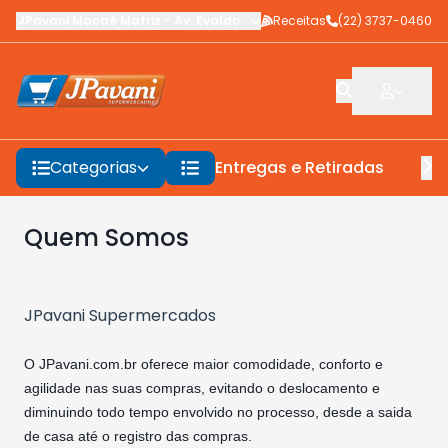
JPavani Macaé Matriz
-
Av. Evaldo Costa
Receitas
,
Macaé
-
(22) 3737-0460
RJ
Categorias
Entregas e Retiradas
F
Quem Somos
JPavani Supermercados
O JPavani.com.br oferece maior comodidade, conforto e
agilidade nas suas compras, evitando o deslocamento e
diminuindo todo tempo envolvido no processo, desde a saida
de casa até o registro das compras.