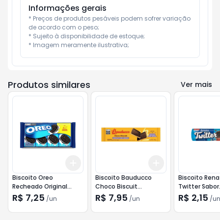
Informações gerais
* Preços de produtos pesáveis podem sofrer variação 
de acordo com o peso;

* Sujeito à disponibilidade de estoque;

* Imagem meramente ilustrativa;
Produtos similares
Ver mais
Add
Add
+
3
+
5
+
10
+
3
+
5
+
10
Biscoito Oreo
Biscoito Bauducco
Biscoito Rena
Recheado Original
Choco Biscuit
Twitter Sabor
144g
Chocolate Meio
Chocolate Re
R$ 7,25
R$ 7,95
R$ 2,15
/
un
/
un
/
u
Amargo 80g
Baunilha 112g