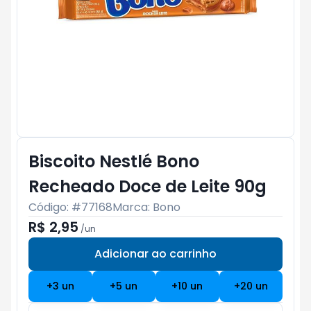
Biscoito Nestlé Bono
Recheado Doce de Leite 90g
Código: #
77168
Marca:
Bono
R$ 2,95
/
un
Adicionar ao carrinho
Subtotal:
R$ 0
+
3
un
+
5
un
+
10
un
+
20
un