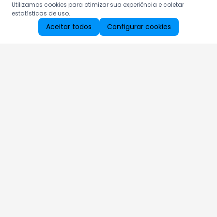
Utilizamos cookies para otimizar sua experiência e coletar
estatísticas de uso.
Aceitar todos
Configurar cookies
Aproveite as nossas promoções!
Cadastre seu e-mail e receba ofertas exclusivas.
QUERO RECEBER