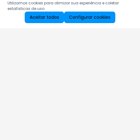
Utilizamos cookies para otimizar sua experiência e coletar
estatísticas de uso.
Aceitar todos
Configurar cookies
Aproveite as nossas promoções!
Cadastre seu e-mail e receba ofertas exclusivas.
QUERO RECEBER