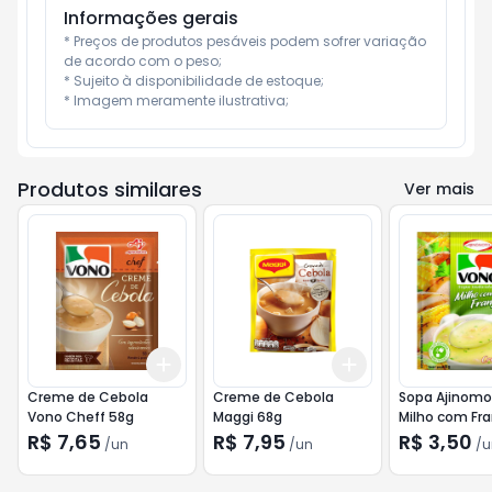
Informações gerais
* Preços de produtos pesáveis podem sofrer variação 
de acordo com o peso;

* Sujeito à disponibilidade de estoque;

* Imagem meramente ilustrativa;
Produtos similares
Ver mais
Add
Add
+
3
+
5
+
10
+
3
+
5
+
10
Creme de Cebola
Creme de Cebola
Sopa Ajinomo
Vono Cheff 58g
Maggi 68g
Milho com Fra
R$ 7,65
R$ 7,95
R$ 3,50
/
un
/
un
/
u