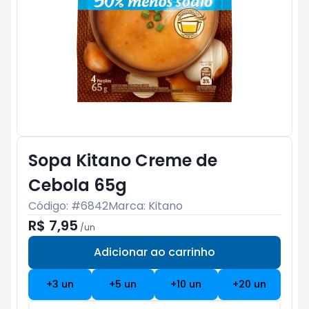
Sopa Kitano Creme de
Cebola 65g
Código: #
6842
Marca:
Kitano
R$ 7,95
/
un
Adicionar ao carrinho
Subtotal:
R$ 0
+
3
un
+
5
un
+
10
un
+
20
un