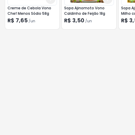
Creme de Cebola Vono
Sopa Ajinomoto Vono
Sopa A
Chef Menos Sódio 58g
Caldinho de Feijão 18g
Milho c
R$ 7,65
R$ 3,50
R$ 3
/
un
/
un