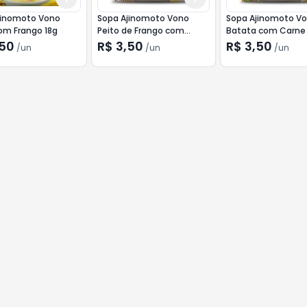
jinomoto Vono
Sopa Ajinomoto Vono
Sopa Ajinomoto V
om Frango 18g
Peito de Frango com
Batata com Carne 
Queijo 17g
,50
R$ 3,50
R$ 3,50
/
un
/
un
/
un