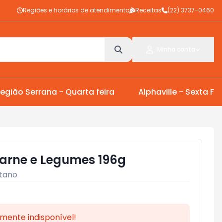
Regiões e horários de atendimento
Receitas
(22) 3737-0460
Minha conta
egião Serrana - Quarta feira
Alphaville - Sexta Fei
arne e Legumes 196g
itano
mente indisponível!