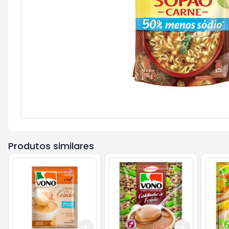
Produtos similares
Add
Add
+
3
+
5
+
10
+
3
+
5
+