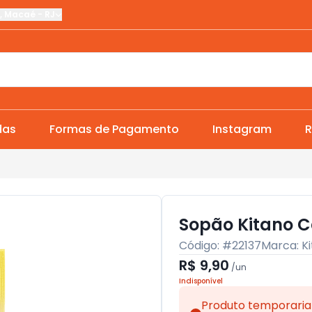
,
Macaé
-
RJ
das
Formas de Pagamento
Instagram
R
Sopão Kitano C
Código: #
22137
Marca:
K
R$ 9,90
/
un
Indisponível
Produto temporaria