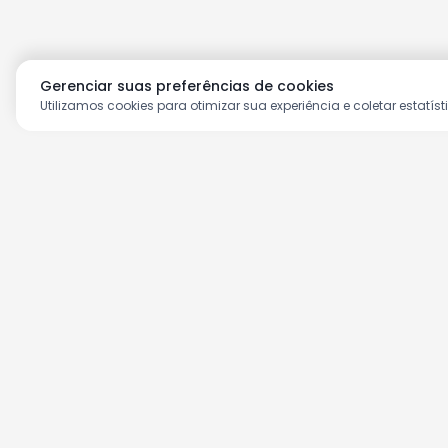
Gerenciar suas preferências de cookies
Utilizamos cookies para otimizar sua experiência e coletar estatíst
Aproveite as nossas prom
Cadastre seu e-mail e receba ofertas ex