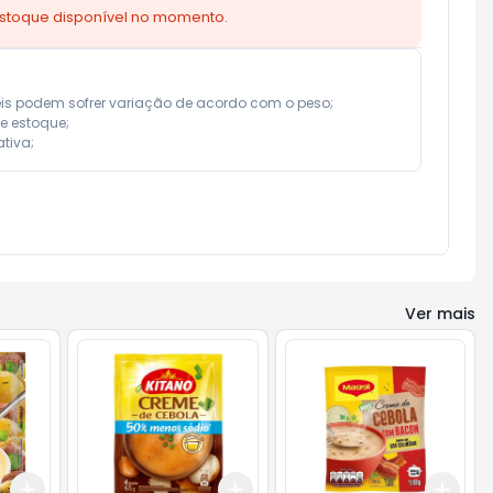
estoque disponível no momento.
eis podem sofrer variação de acordo com o peso;

e estoque;

tiva;
Ver mais
Add
Add
Add
+
3
+
5
+
10
+
3
+
5
+
10
+
3