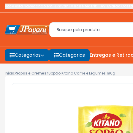
Você está navegando em:
JPavani Macaé Matriz
-
Av. Evaldo Costa
Categorias
Categorias
Entregas e Retira
Início
Sopas e Cremes
Sopão Kitano Carne e Legumes 196g