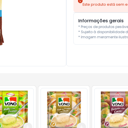
Este produto está sem 
Informações gerais
* Preços de produtos pesáv
* Sujeito à disponibilidade d
* Imagem meramente ilustra
Add
Add
10
+
3
+
5
+
10
+
3
+
5
+
10