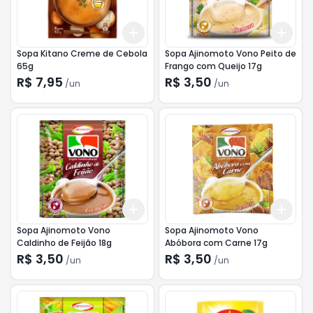
Add
Add
+
3
+
5
+
10
+
3
Sopa Kitano Creme de Cebola
Sopa Ajinomoto Vono Peito de
65g
Frango com Queijo 17g
R$ 7,95
R$ 3,50
/
un
/
un
Add
Add
+
3
+
5
+
10
+
3
Sopa Ajinomoto Vono
Sopa Ajinomoto Vono
Caldinho de Feijão 18g
Abóbora com Carne 17g
R$ 3,50
R$ 3,50
/
un
/
un