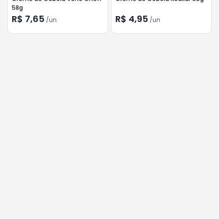
58g
R$ 7,65
R$ 4,95
/
un
/
un