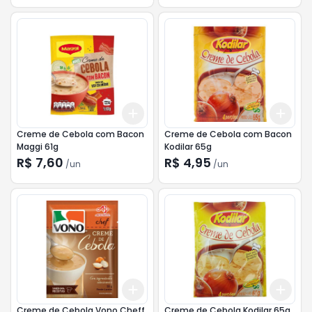
Add
Add
+
3
+
5
+
10
+
3
Creme de Cebola com Bacon
Creme de Cebola com Bacon
Maggi 61g
Kodilar 65g
R$ 7,60
R$ 4,95
/
un
/
un
Add
Add
+
3
+
5
+
10
+
3
Creme de Cebola Vono Cheff
Creme de Cebola Kodilar 65g