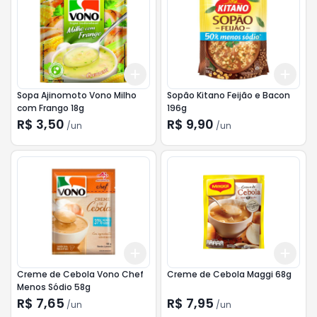
Add
Add
+
3
+
5
+
10
+
3
Sopa Ajinomoto Vono Milho
Sopão Kitano Feijão e Bacon
com Frango 18g
196g
R$ 3,50
R$ 9,90
/
un
/
un
Add
Add
+
3
+
5
+
10
+
3
Creme de Cebola Vono Chef
Creme de Cebola Maggi 68g
Menos Sódio 58g
R$ 7,65
R$ 7,95
/
un
/
un