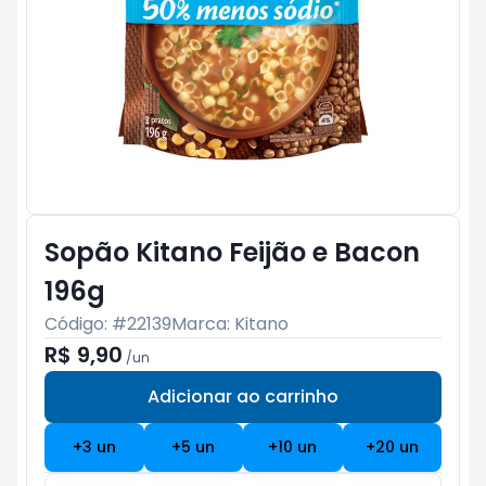
Sopão Kitano Feijão e Bacon
196g
Código: #
22139
Marca:
Kitano
R$ 9,90
/
un
Adicionar ao carrinho
Subtotal:
R$ 0
+
3
un
+
5
un
+
10
un
+
20
un