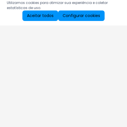
Utilizamos cookies para otimizar sua experiência e coletar
estatísticas de uso.
Aceitar todos
Configurar cookies
Aproveite as nossas promoções!
Cadastre seu e-mail e receba ofertas exclusivas.
QUERO RECEBER