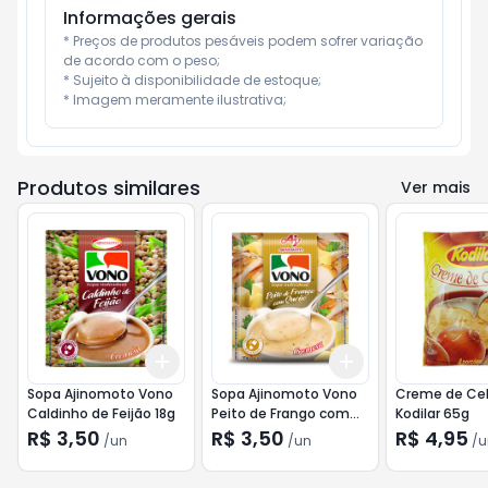
Informações gerais
* Preços de produtos pesáveis podem sofrer variação 
de acordo com o peso;

* Sujeito à disponibilidade de estoque;

* Imagem meramente ilustrativa;
Produtos similares
Ver mais
Add
Add
+
3
+
5
+
10
+
3
+
5
+
10
Sopa Ajinomoto Vono
Sopa Ajinomoto Vono
Creme de Ce
Caldinho de Feijão 18g
Peito de Frango com
Kodilar 65g
Queijo 17g
R$ 3,50
R$ 3,50
R$ 4,95
/
un
/
un
/
u