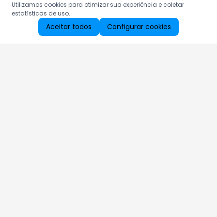
Utilizamos cookies para otimizar sua experiência e coletar
estatísticas de uso.
Aceitar todos
Configurar cookies
Aproveite as nossas promoções!
Cadastre seu e-mail e receba ofertas exclusivas.
QUERO RECEBER