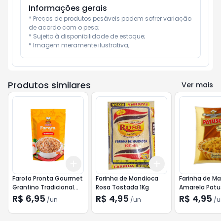
Informações gerais
* Preços de produtos pesáveis podem sofrer variação 
de acordo com o peso;

* Sujeito à disponibilidade de estoque;

* Imagem meramente ilustrativa;
Produtos similares
Ver mais
Add
Add
+
3
+
5
+
10
+
3
+
5
+
10
Farofa Pronta Gourmet
Farinha de Mandioca
Farinha de M
Granfino Tradicional
Rosa Tostada 1Kg
Amarela Patu
250g
R$ 6,95
R$ 4,95
R$ 4,95
/
un
/
un
/
u