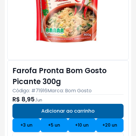
Farofa Pronta Bom Gosto
Picante 300g
Código: #
71916
Marca:
Bom Gosto
R$ 8,95
/
un
Adicionar ao carrinho
Subtotal:
R$ 0
+
3
un
+
5
un
+
10
un
+
20
un