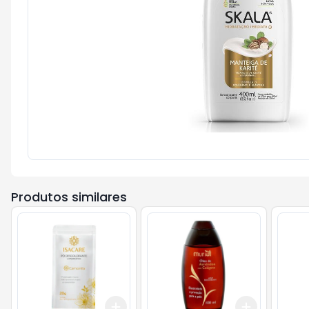
Produtos similares
Add
Add
+
3
+
5
+
10
+
3
+
5
+