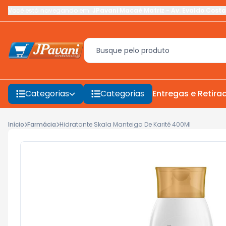
Você está navegando em:
JPavani Macaé Matriz
-
Av. Evaldo Costa
Categorias
Categorias
Entregas e Retira
Início
Farmácia
Hidratante Skala Manteiga De Karité 400Ml