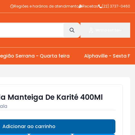
Regiões e horários de atendimento
Receitas
(22) 3737-0460
Minha conta
egião Serrana - Quarta feira
Alphaville - Sexta Fei
la Manteiga De Karité 400Ml
ala
Adicionar ao carrinho
Subtotal:
R$ 0,00