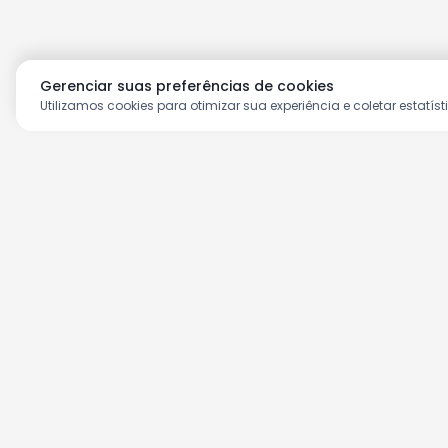
Gerenciar suas preferências de cookies
Utilizamos cookies para otimizar sua experiência e coletar estatíst
Aproveite as nossas prom
Cadastre seu e-mail e receba ofertas ex