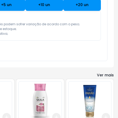
+
5
un
+
10
un
+
20
un
eis podem sofrer variação de acordo com o peso;

e estoque;

tiva;
Ver mais
Add
Add
Add
+
3
+
5
+
10
+
3
+
5
+
10
+
3