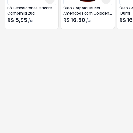
Pó Descolorante Isacare
Óleo Corporal Muriel
Óleo Co
Camomila 20g
Amêndoas com Colágeno
100ml
100ml
R$ 5,95
R$ 16,50
R$ 16
/
un
/
un