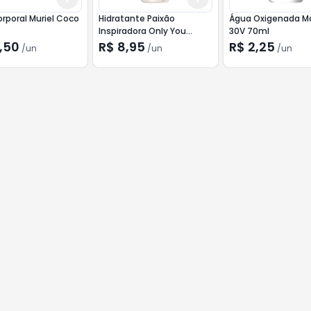
rporal Muriel Coco
Hidratante Paixão
Água Oxigenada Má
Inspiradora Only You
30V 70ml
200ml
,50
R$ 8,95
R$ 2,25
/
un
/
un
/
un