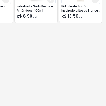
rcia
Hidratante Skala Rosas e
Hidratante Paixão
Amêndoas 400ml
Inspiradora Rosas Brancas
200ml
R$ 8,90
R$ 13,50
/
un
/
un