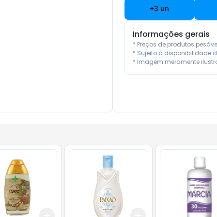
+
3
un
Informações gerais
* Preços de produtos pesáv
* Sujeito à disponibilidade d
* Imagem meramente ilustra
Add
Add
10
+
3
+
5
+
10
+
3
+
5
+
10