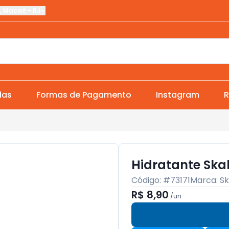
,
Macaé
-
RJ
das
Formas de Pagamento
Instagram
R
Hidratante Ska
Código: #
73171
Marca:
Sk
R$ 8,90
/
un