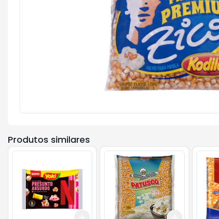
Produtos similares
Add
Add
+
3
+
5
+
10
+
3
+
5
+