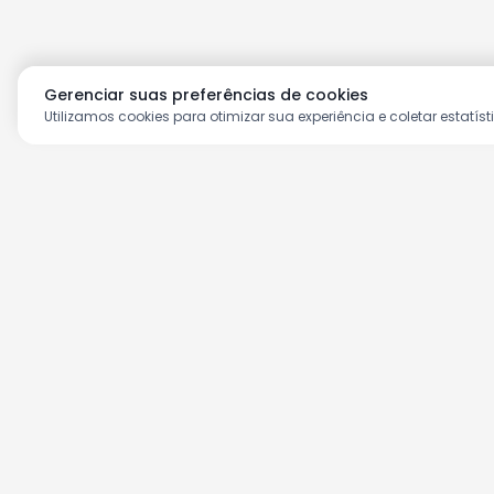
Gerenciar suas preferências de cookies
Utilizamos cookies para otimizar sua experiência e coletar estatíst
Aproveite as nossas prom
Cadastre seu e-mail e receba ofertas ex