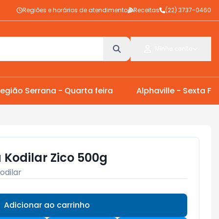
Regiões e horários de atendimento
Receitas
(22) 3737-0460
Minha conta
egião Serrana - Quarta feira
Alphaville - Sexta Fei
 Kodilar Zico 500g
odilar
Adicionar ao carrinho
Subtotal:
R$ 0,00