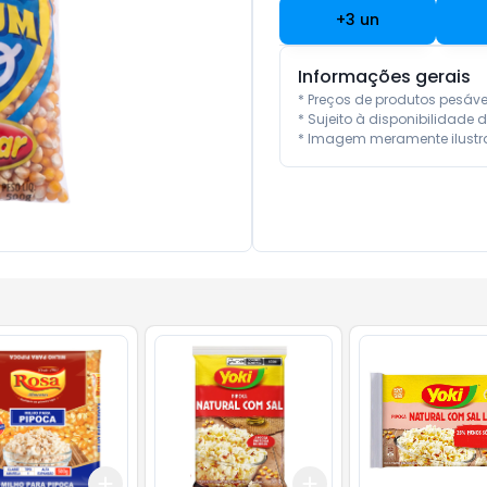
+
3
un
Informações gerais
* Preços de produtos pesáv
* Sujeito à disponibilidade d
* Imagem meramente ilustra
Add
Add
10
+
3
+
5
+
10
+
3
+
5
+
10