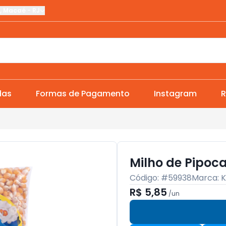
,
Macaé
-
RJ
das
Formas de Pagamento
Instagram
R
Milho de Pipoca
Código: #
59938
Marca:
K
R$ 5,85
/
un