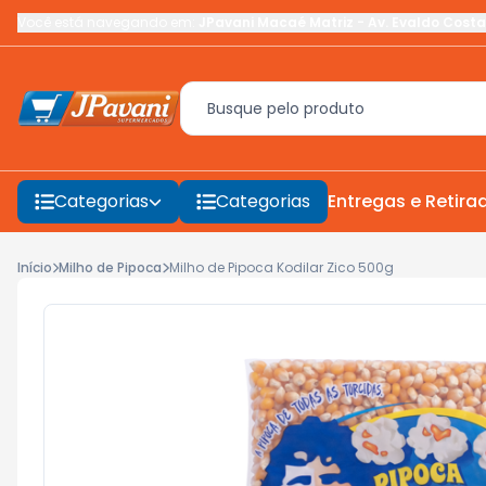
Você está navegando em:
JPavani Macaé Matriz
-
Av. Evaldo Costa
Categorias
Categorias
Entregas e Retira
Início
Milho de Pipoca
Milho de Pipoca Kodilar Zico 500g