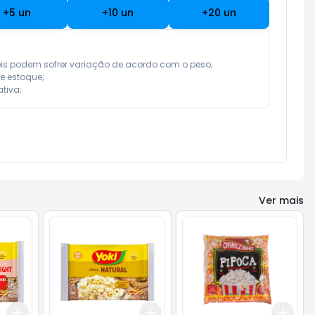
+
5
un
+
10
un
+
20
un
eis podem sofrer variação de acordo com o peso;

e estoque;

tiva;
Ver mais
Add
Add
Add
+
3
+
5
+
10
+
3
+
5
+
10
+
3