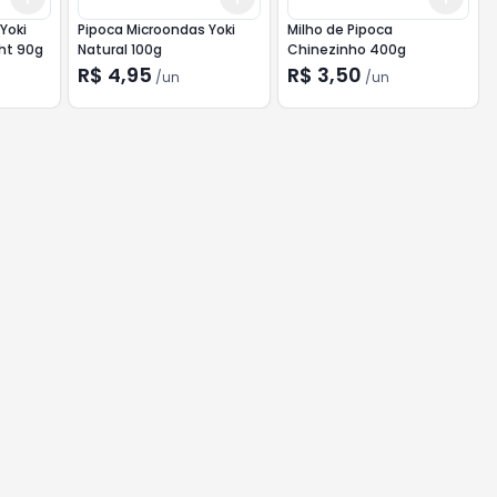
Yoki
Pipoca Microondas Yoki
Milho de Pipoca
ght 90g
Natural 100g
Chinezinho 400g
R$ 4,95
R$ 3,50
/
un
/
un