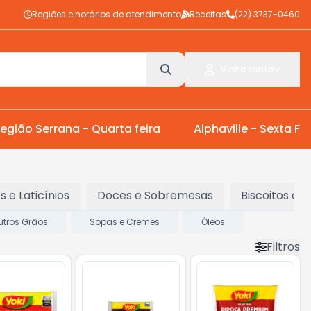
Regiões e horários de atendimento
Receitas
(22) 3737-0460
Minha conta
egião Serrana - Quarta feira
Alphaville - Sexta Fei
os e Laticínios
Doces e Sobremesas
Biscoitos e 
utros Grãos
Sopas e Cremes
Óleos
Filtros