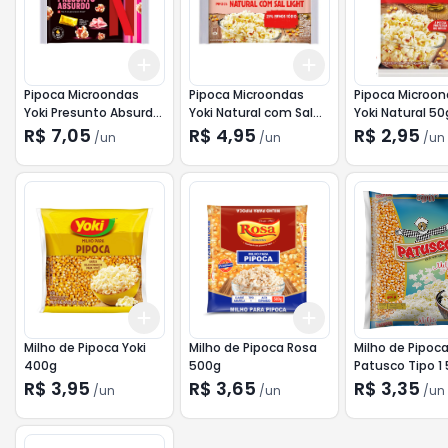
Add
Add
+
3
+
5
+
10
+
3
+
5
+
10
Pipoca Microondas
Pipoca Microondas
Pipoca Microo
Yoki Presunto Absurdo
Yoki Natural com Sal
Yoki Natural 50
95g
Light 90g
R$ 7,05
R$ 4,95
R$ 2,95
/
un
/
un
/
un
Add
Add
+
3
+
5
+
10
+
3
+
5
+
10
Milho de Pipoca Yoki
Milho de Pipoca Rosa
Milho de Pipoc
400g
500g
Patusco Tipo 1
R$ 3,95
R$ 3,65
R$ 3,35
/
un
/
un
/
un