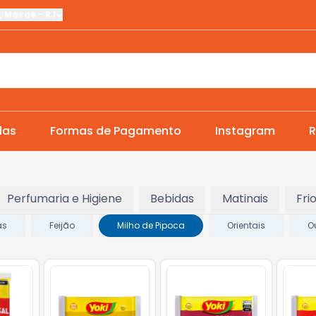
,
Macaé
-
RJ
das
Formas de Pagamento
Instagram
R
Perfumaria e Higiene
Bebidas
Matinais
Fri
as
Feijão
Milho de Pipoca
Orientais
O