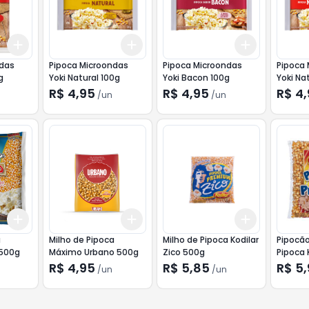
Add
Add
Add
+
3
+
5
+
10
+
3
+
5
+
10
+
3
+
5
+
ndas
Pipoca Microondas
Pipoca Microondas
Pipoca
g
Yoki Natural 100g
Yoki Bacon 100g
Yoki Na
100g
R$ 4,95
R$ 4,95
R$ 4
/
un
/
un
Add
Add
Add
+
3
+
5
+
10
+
3
+
5
+
10
+
3
+
5
+
a
Milho de Pipoca
Milho de Pipoca Kodilar
Pipocão
 500g
Máximo Urbano 500g
Zico 500g
Pipoca 
Premiu
R$ 4,95
R$ 5,85
R$ 5
/
un
/
un