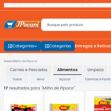
Você está navegando em:
JPavani Macaé Matriz
-
Av. Evaldo Costa
Categorias
Categorias
Entregas e Retira
Início
Milho de Pipoca
Carnes e Pescados
Alimentos
Limpeza
Todos
Arroz
Açúcar
Farinhas e Farof
17
resultados para
"
Milho de Pipoca
"