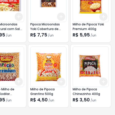
Add
Add
Add
10
+
3
+
5
+
10
+
3
+
5
+
10
+
3
 Microondas
Pipoca Microondas
Milho de Pipoca Yoki
tural com Sal
Yoki Cobertura de
Premium 400g
Chocolate160g
,95
R$ 7,75
R$ 5,95
/
un
/
un
/
un
Add
Add
Add
10
+
3
+
5
+
10
+
3
+
5
+
10
+
3
 Milho de
Milho de Pipoca
Milho de Pipoca
Kodilar
Granfino 500g
Chinezinho 400g
m 500g
,95
R$ 4,50
R$ 3,50
/
un
/
un
/
un