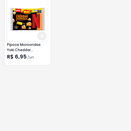
Add
+
3
+
5
+
10
Pipoca Microondas
Yoki Cheddar
Fenomenal 95g
R$ 6,95
/
un