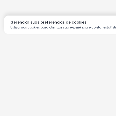
Gerenciar suas preferências de cookies
Utilizamos cookies para otimizar sua experiência e coletar estatíst
Aproveite as nossas prom
Cadastre seu e-mail e receba ofertas ex