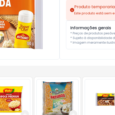
Produto temporaria
Este produto está sem 
Informações gerais
* Preços de produtos pesáv
* Sujeito à disponibilidade d
* Imagem meramente ilustra
Add
Add
10
+
3
+
5
+
10
+
3
+
5
+
10