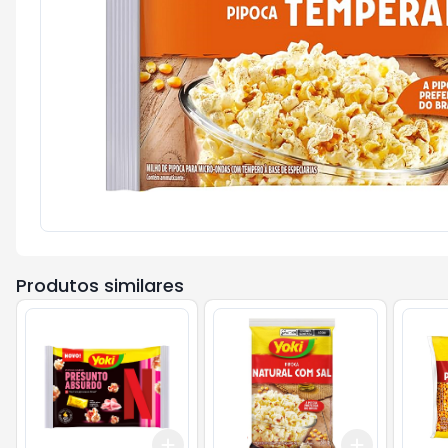
Produtos similares
Add
Add
+
3
+
5
+
10
+
3
+
5
+