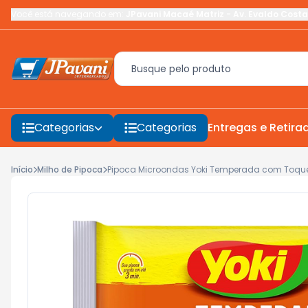
Você está navegando em:
JPavani Macaé Matriz
-
Av. Evaldo Costa
Categorias
Categorias
Entregas e Retira
Início
Milho de Pipoca
Pipoca Microondas Yoki Temperada com Toque