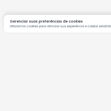
Gerenciar suas preferências de cookies
Utilizamos cookies para otimizar sua experiência e coletar estatíst
Aproveite as nossas prom
Cadastre seu e-mail e receba ofertas ex