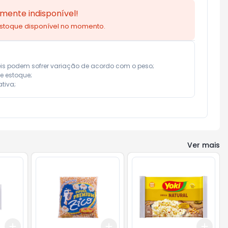
mente indisponível!
estoque disponível no momento.
eis podem sofrer variação de acordo com o peso;

e estoque;

tiva;
Ver mais
Add
Add
Add
+
3
+
5
+
10
+
3
+
5
+
10
+
3