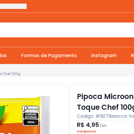
,
Macaé
-
RJ
das
Formas de Pagamento
Instagram
R
 Chef 100g
Pipoca Microo
Toque Chef 100
Código: #
18179
Marca:
Yo
R$ 4,95
/
un
Indisponível