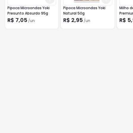
Pipoca Microondas Yoki
Pipoca Microondas Yoki
Milho d
Presunto Absurdo 95g
Natural 50g
Premiu
R$ 7,05
R$ 2,95
R$ 5
/
un
/
un