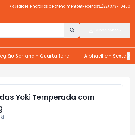
Regiões e horários de atendimento
Receitas
(22) 3737-0460
Minha conta
egião Serrana - Quarta feira
Alphaville - Sexta Fei
ndas Yoki Temperada com
g
ki