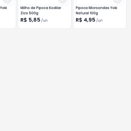
Yoki
Milho de Pipoca Kodilar
Pipoca Microondas Yoki
Zico 500g
Natural 100g
R$ 5,85
R$ 4,95
/
un
/
un