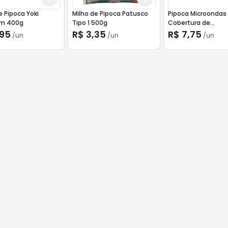
e Pipoca Yoki
Milho de Pipoca Patusco
Pipoca Microondas 
m 400g
Tipo 1 500g
Cobertura de
Chocolate160g
,95
R$ 3,35
R$ 7,75
/
un
/
un
/
un