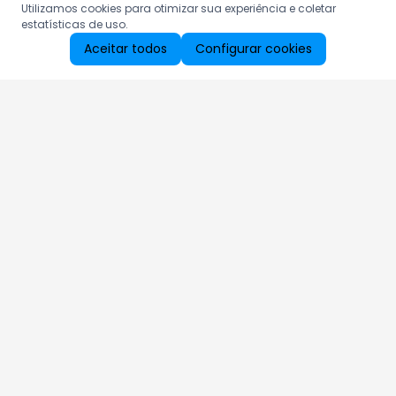
Utilizamos cookies para otimizar sua experiência e coletar
estatísticas de uso.
Aceitar todos
Configurar cookies
Aproveite as nossas promoções!
Cadastre seu e-mail e receba ofertas exclusivas.
QUERO RECEBER