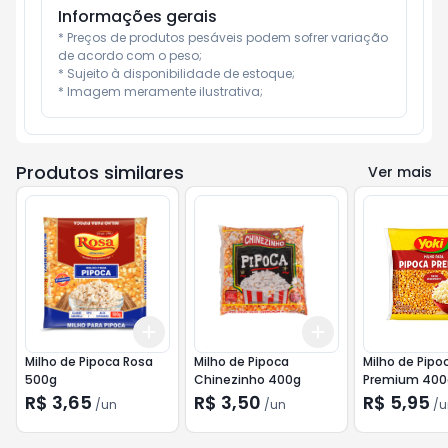
Informações gerais
* Preços de produtos pesáveis podem sofrer variação 
de acordo com o peso;

* Sujeito à disponibilidade de estoque;

* Imagem meramente ilustrativa;
Produtos similares
Ver mais
Add
Add
+
3
+
5
+
10
+
3
+
5
+
10
Milho de Pipoca Rosa
Milho de Pipoca
Milho de Pipoc
500g
Chinezinho 400g
Premium 400
R$ 3,65
R$ 3,50
R$ 5,95
/
un
/
un
/
u