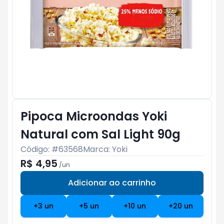
Pipoca Microondas Yoki
Natural com Sal Light 90g
Código: #
63568
Marca:
Yoki
R$ 4,95
/
un
Adicionar ao carrinho
Subtotal:
R$ 0
+
3
un
+
5
un
+
10
un
+
20
un