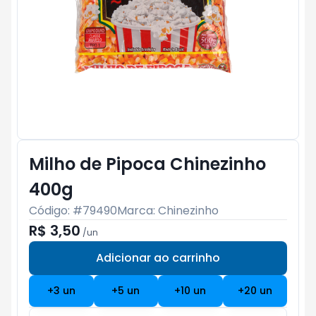
Milho de Pipoca Chinezinho
400g
Código: #
79490
Marca:
Chinezinho
R$ 3,50
/
un
Adicionar ao carrinho
Subtotal:
R$ 0
+
3
un
+
5
un
+
10
un
+
20
un