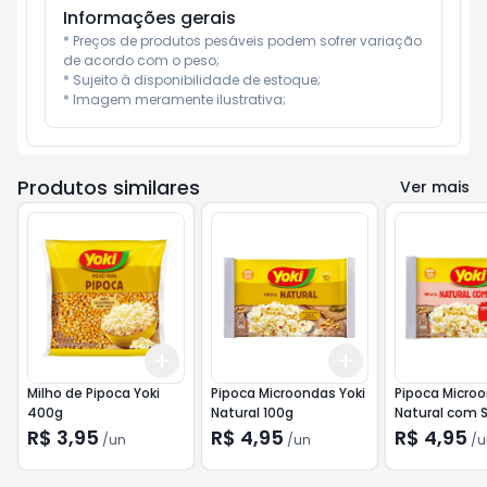
Informações gerais
* Preços de produtos pesáveis podem sofrer variação 
de acordo com o peso;

* Sujeito à disponibilidade de estoque;

* Imagem meramente ilustrativa;
Produtos similares
Ver mais
Add
Add
+
3
+
5
+
10
+
3
+
5
+
10
Milho de Pipoca Yoki
Pipoca Microondas Yoki
Pipoca Microo
400g
Natural 100g
Natural com S
90g
R$ 3,95
R$ 4,95
R$ 4,95
/
un
/
un
/
u