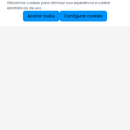
Utilizamos cookies para otimizar sua experiência e coletar
estatísticas de uso.
Aceitar todos
Configurar cookies
Aproveite as nossas promoções!
Cadastre seu e-mail e receba ofertas exclusivas.
QUERO RECEBER