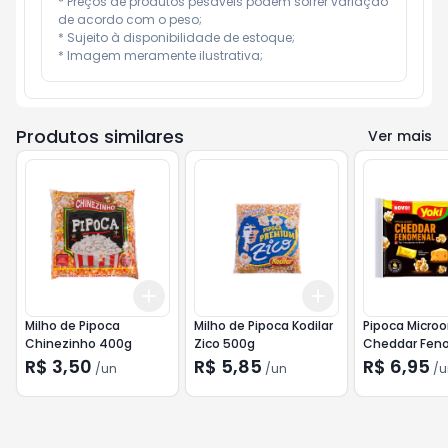
* Preços de produtos pesáveis podem sofrer variação 
de acordo com o peso;

* Sujeito à disponibilidade de estoque;

* Imagem meramente ilustrativa;
Produtos similares
Ver mais
Add
Add
+
3
+
5
+
10
+
3
+
5
+
10
Milho de Pipoca
Milho de Pipoca Kodilar
Pipoca Microo
Chinezinho 400g
Zico 500g
Cheddar Fen
95g
R$ 3,50
R$ 5,85
R$ 6,95
/
un
/
un
/
u