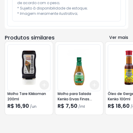
de acordo com o peso;

* Sujeito à disponibilidade de estoque;

* Imagem meramente ilustrativa;
Produtos similares
Ver mais
Add
Add
+
3
+
5
+
10
+
3
ml
+
5
ml
Molho Tare Kikkoman
Molho para Salada
Óleo de Gerg
200ml
Kenko Ervas Finas
Kenko 100ml
236ml
R$ 16,90
R$ 7,50
R$ 18,60
/
un
/
ml
/