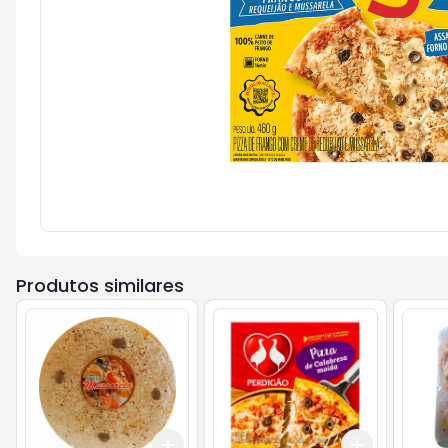
Produtos similares
Add
Add
+
3
+
5
+
10
+
3
+
5
+