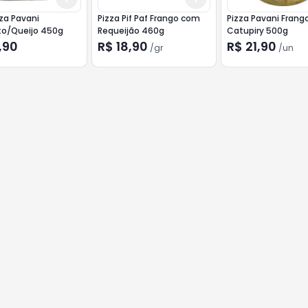
zza Pavani
Pizza Pif Paf Frango com
Pizza Pavani Fran
to/Queijo 450g
Requeijão 460g
Catupiry 500g
,90
R$ 18,90
R$ 21,90
/
gr
/
un