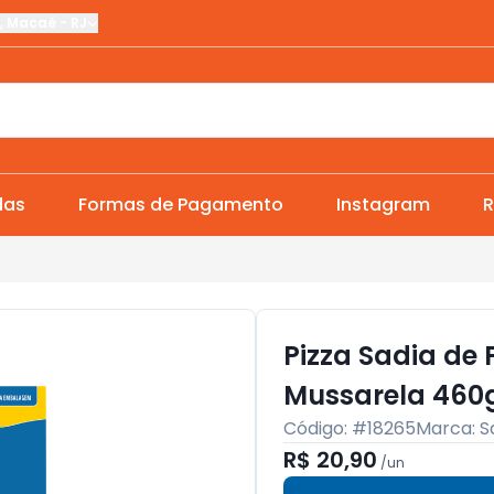
,
Macaé
-
RJ
das
Formas de Pagamento
Instagram
R
Pizza Sadia de
Mussarela 460
Código: #
18265
Marca:
S
R$ 20,90
/
un