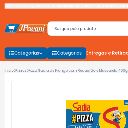
Você está navegando em:
JPavani Macaé Matriz
-
Av. Evaldo Costa
Categorias
Categorias
Entregas e Retira
Início
Pizzas
Pizza Sadia de Frango com Requeijão e Mussarela 460g