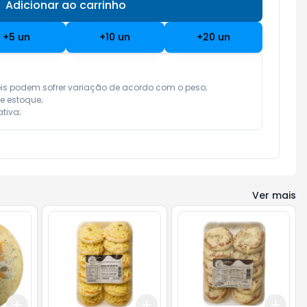
Adicionar ao carrinho
Subtotal:
R$ 0,00
+
5
un
+
10
un
+
20
un
eis podem sofrer variação de acordo com o peso;

e estoque;

tiva;
Ver mais
Add
Add
Add
+
3
+
5
+
10
+
3
+
5
+
10
+
3