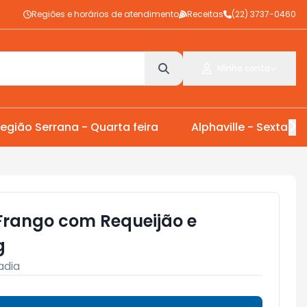
Regiões e horários de atendimento
Receitas
(22) 3737-0460
Minha conta
egião Serrana - Quarta feira
Alphaville - Sexta Fei
 Frango com Requeijão e
g
adia