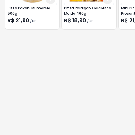
Pizza Pavani Mussarela
Pizza Perdigão Calabresa
Mini Pi
500g
Moída 460g
Presun
R$ 21,90
R$ 18,90
R$ 21
/
un
/
un