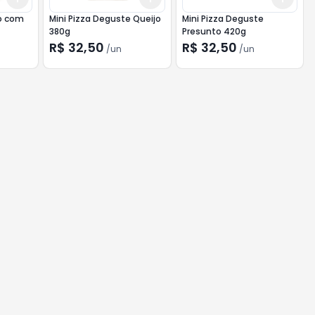
go com
Mini Pizza Deguste Queijo
Mini Pizza Deguste
380g
Presunto 420g
R$ 32,50
R$ 32,50
/
un
/
un