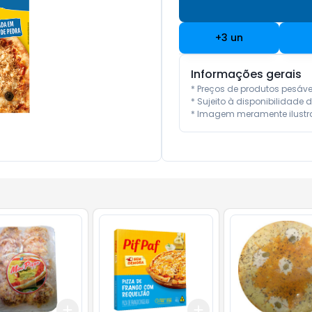
+
3
un
Informações gerais
* Preços de produtos pesáv
* Sujeito à disponibilidade d
* Imagem meramente ilustra
Add
Add
10
+
3
+
5
+
10
+
3
gr
+
5
gr