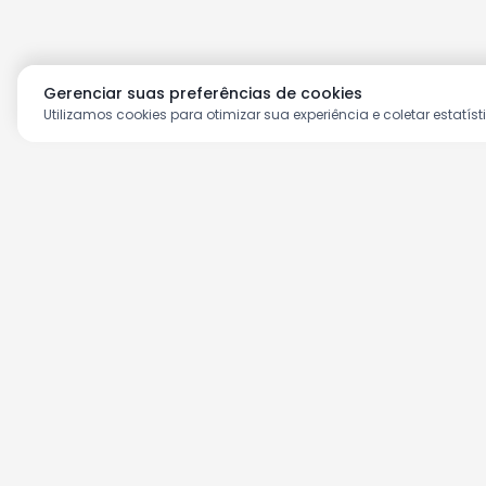
Gerenciar suas preferências de cookies
Utilizamos cookies para otimizar sua experiência e coletar estatíst
Aproveite as nossas prom
Cadastre seu e-mail e receba ofertas ex