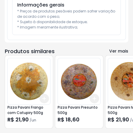
Informações gerais
* Preços de produtos pesáveis podem sofrer variação 
de acordo com o peso;

* Sujeito à disponibilidade de estoque;

* Imagem meramente ilustrativa;
Produtos similares
Ver mais
Add
Add
+
3
+
5
+
10
+
3
+
5
+
10
Pizza Pavani Frango
Pizza Pavani Presunto
Pizza Pavani 
com Catupiry 500g
500g
500g
R$ 21,90
R$ 18,60
R$ 21,90
/
un
/