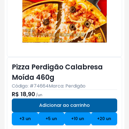
Pizza Perdigão Calabresa
Moída 460g
Código: #
74664
Marca:
Perdigão
R$ 18,90
/
un
Adicionar ao carrinho
Subtotal:
R$ 0
+
3
un
+
5
un
+
10
un
+
20
un