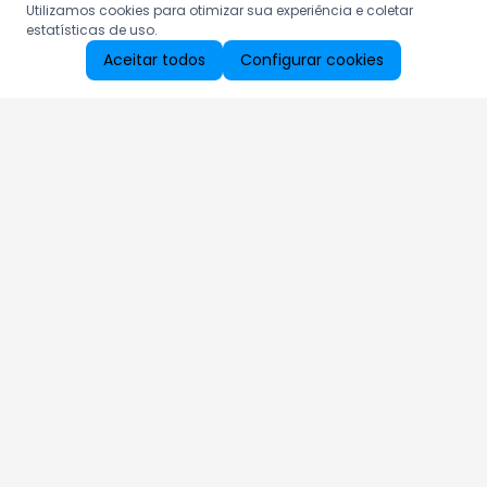
Utilizamos cookies para otimizar sua experiência e coletar
estatísticas de uso.
Aceitar todos
Configurar cookies
Aproveite as nossas promoções!
Cadastre seu e-mail e receba ofertas exclusivas.
QUERO RECEBER