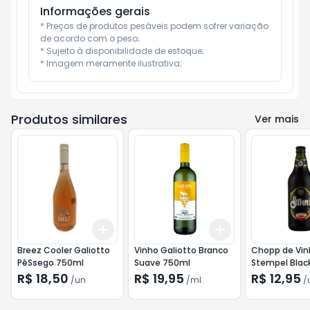
Informações gerais
* Preços de produtos pesáveis podem sofrer variação 
de acordo com o peso;

* Sujeito à disponibilidade de estoque;

* Imagem meramente ilustrativa;
Produtos similares
Ver mais
Add
Add
+
3
+
5
+
10
+
3
ml
+
5
ml
Breez Cooler Galiotto
Vinho Galiotto Branco
Chopp de Vin
PêSsego 750ml
Suave 750ml
Stempel Blac
R$ 18,50
R$ 19,95
R$ 12,95
/
un
/
ml
/