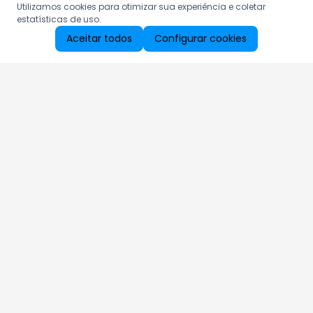
Utilizamos cookies para otimizar sua experiência e coletar
estatísticas de uso.
Aceitar todos
Configurar cookies
Aproveite as nossas promoções!
Cadastre seu e-mail e receba ofertas exclusivas.
QUERO RECEBER