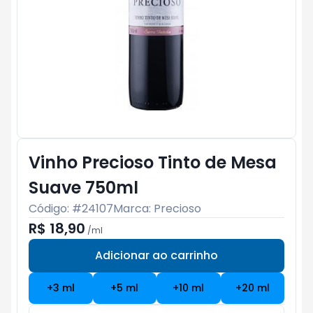
Vinho Precioso Tinto de Mesa
Suave 750ml
Código: #
24107
Marca:
Precioso
R$ 18,90
/
ml
Adicionar ao carrinho
Subtotal:
R$ 0
+
3
ml
+
5
ml
+
10
ml
+
20
ml