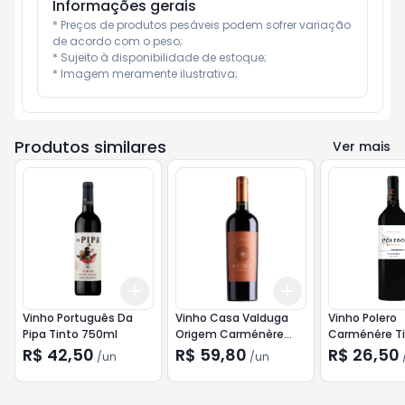
Informações gerais
* Preços de produtos pesáveis podem sofrer variação 
de acordo com o peso;

* Sujeito à disponibilidade de estoque;

* Imagem meramente ilustrativa;
Produtos similares
Ver mais
Add
Add
+
3
+
5
+
10
+
3
+
5
+
10
Vinho Português Da
Vinho Casa Valduga
Vinho Polero
Pipa Tinto 750ml
Origem Carménère
Carménére Ti
750ml
750ml
R$ 42,50
R$ 59,80
R$ 26,50
/
un
/
un