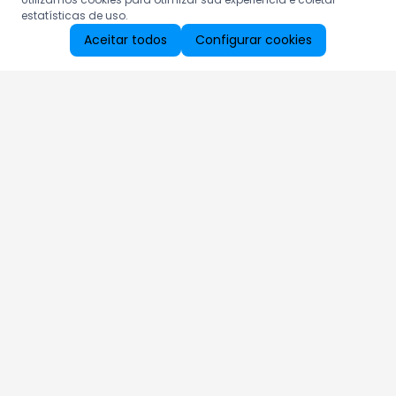
estatísticas de uso.
Aceitar todos
Configurar cookies
Aproveite as nossas promoções!
Cadastre seu e-mail e receba ofertas exclusivas.
QUERO RECEBER