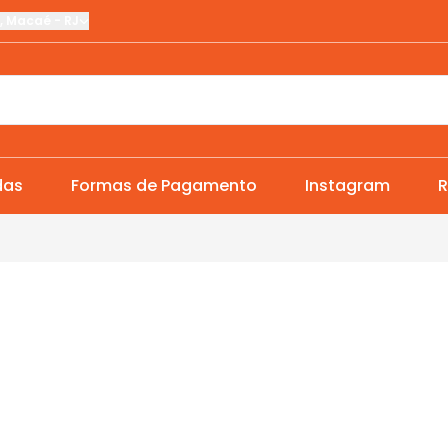
,
Macaé
-
RJ
das
Formas de Pagamento
Instagram
R