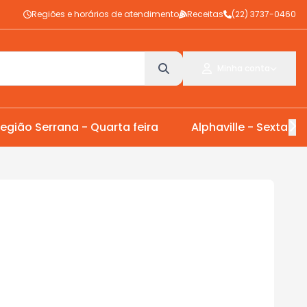
Regiões e horários de atendimento
Receitas
(22) 3737-0460
Minha conta
egião Serrana - Quarta feira
Alphaville - Sexta Fei