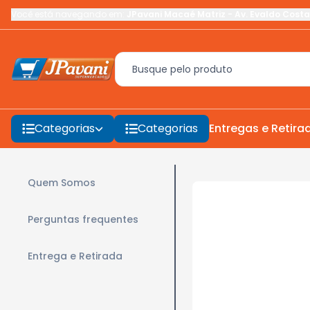
Você está navegando em:
JPavani Macaé Matriz
-
Av. Evaldo Costa
Categorias
Categorias
Entregas e Retira
Quem Somos
Perguntas frequentes
Entrega e Retirada