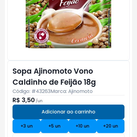
Sopa Ajinomoto Vono
Caldinho de Feijão 18g
Código: #
43263
Marca:
Ajinomoto
R$ 3,50
/
un
Adicionar ao carrinho
Subtotal:
R$ 0
+
3
un
+
5
un
+
10
un
+
20
un