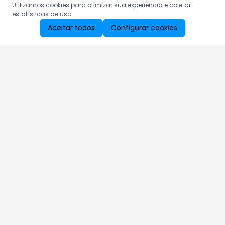
Utilizamos cookies para otimizar sua experiência e coletar
estatísticas de uso.
Aceitar todos
Configurar cookies
Aproveite as nossas promoções!
Cadastre seu e-mail e receba ofertas exclusivas.
QUERO RECEBER