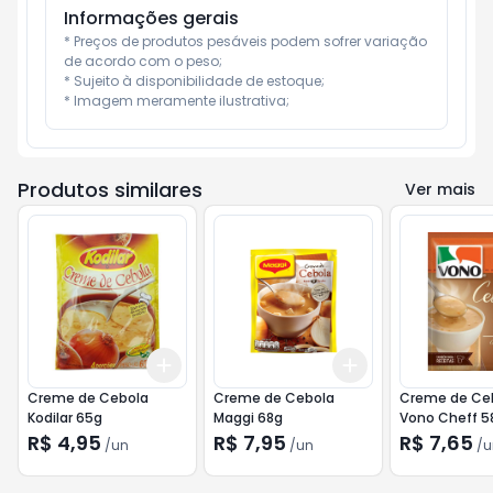
Informações gerais
* Preços de produtos pesáveis podem sofrer variação 
de acordo com o peso;

* Sujeito à disponibilidade de estoque;

* Imagem meramente ilustrativa;
Produtos similares
Ver mais
Add
Add
+
3
+
5
+
10
+
3
+
5
+
10
Creme de Cebola
Creme de Cebola
Creme de Cebola
Kodilar 65g
Maggi 68g
Vono Cheff 5
R$ 4,95
R$ 7,95
R$ 7,65
/
un
/
un
/
u