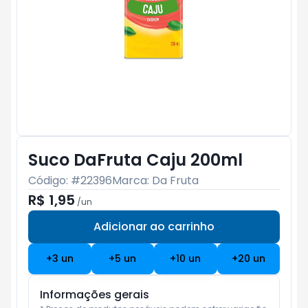
Suco DaFruta Caju 200ml
Código: #
22396
Marca:
Da Fruta
R$ 1,95
/
un
Adicionar ao carrinho
Subtotal:
R$ 0
+
3
un
+
5
un
+
10
un
+
20
un
Informações gerais