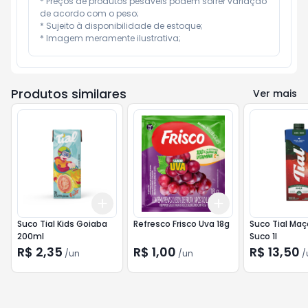
* Preços de produtos pesáveis podem sofrer variação 
de acordo com o peso;

* Sujeito à disponibilidade de estoque;

* Imagem meramente ilustrativa;
Produtos similares
Ver mais
Add
Add
+
3
+
5
+
10
+
3
+
5
+
10
Suco Tial Kids Goiaba
Refresco Frisco Uva 18g
Suco Tial Maç
200ml
Suco 1l
R$ 2,35
R$ 1,00
R$ 13,50
/
un
/
un
/