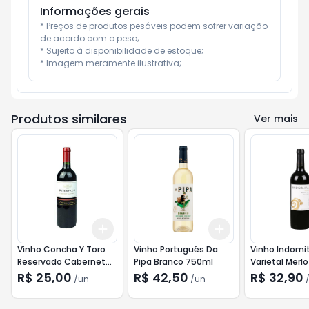
Informações gerais
* Preços de produtos pesáveis podem sofrer variação 
de acordo com o peso;

* Sujeito à disponibilidade de estoque;

* Imagem meramente ilustrativa;
Produtos similares
Ver mais
Add
Add
+
3
+
5
+
10
+
3
+
5
+
10
Vinho Concha Y Toro
Vinho Português Da
Vinho Indomi
Reservado Cabernet
Pipa Branco 750ml
Varietal Merl
Sauvignon 750ml
R$ 25,00
R$ 42,50
R$ 32,90
/
un
/
un