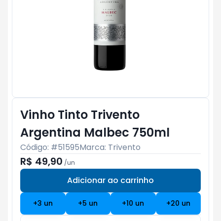
Vinho Tinto Trivento
Argentina Malbec 750ml
Código: #
51595
Marca:
Trivento
R$ 49,90
/
un
Adicionar ao carrinho
Subtotal:
R$ 0
+
3
un
+
5
un
+
10
un
+
20
un