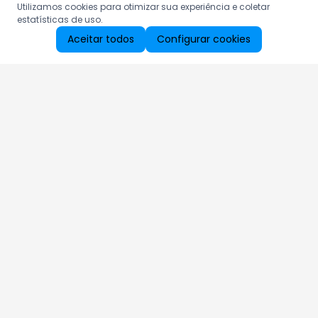
Utilizamos cookies para otimizar sua experiência e coletar
estatísticas de uso.
Aceitar todos
Configurar cookies
Aproveite as nossas promoções!
Cadastre seu e-mail e receba ofertas exclusivas.
QUERO RECEBER