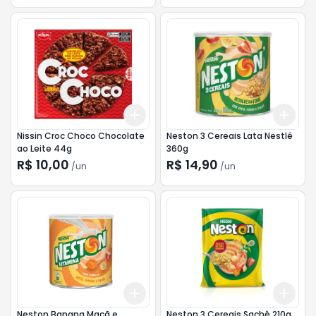
Add
Add
+
3
+
5
+
10
+
3
Nissin Croc Choco Chocolate
Neston 3 Cereais Lata Nestlé
ao Leite 44g
360g
R$ 10,00
R$ 14,90
/
un
/
un
Add
Add
+
3
+
5
+
10
+
3
Neston Banana,Maçã e
Neston 3 Cereais Sachê 210g