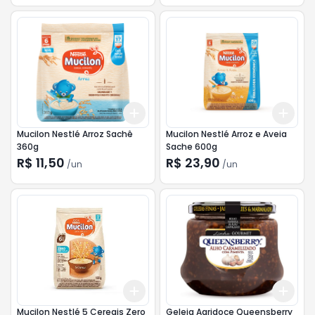
Add
Add
+
3
+
5
+
10
+
3
Mucilon Nestlé Arroz Sachê
Mucilon Nestlé Arroz e Aveia
360g
Sache 600g
R$ 11,50
R$ 23,90
/
un
/
un
Add
Add
+
3
+
5
+
10
+
3
Mucilon Nestlé 5 Cereais Zero
Geleia Agridoce Queensberry