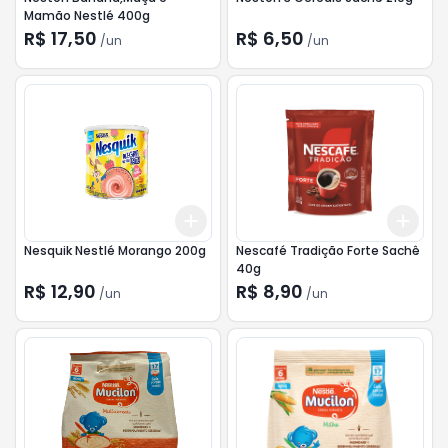
Mamão Nestlé 400g
R$ 17,50
R$ 6,50
/
un
/
un
Add
Add
+
3
+
5
+
10
+
3
Nesquik Nestlé Morango 200g
Nescafé Tradição Forte Sachê
40g
R$ 12,90
R$ 8,90
/
un
/
un