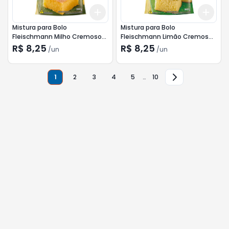
Add
Add
+
3
+
5
+
10
+
3
Mistura para Bolo
Mistura para Bolo
Fleischmann Milho Cremoso
Fleischmann Limão Cremoso
390g
390g
R$ 8,25
R$ 8,25
/
un
/
un
1
2
3
4
5
…
10