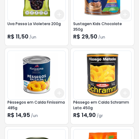
Add
Add
+
3
+
5
+
10
+
3
Uva Passa La Violetera 200g
Sustagen Kids Chocolate
350g
R$ 11,50
R$ 29,50
/
un
/
un
Add
Add
+
3
+
5
+
10
+
3
Pêssegos em Calda Finíssima
Pêssego em Calda Schramm
485g
Lata 450g
R$ 14,95
R$ 14,90
/
un
/
gr