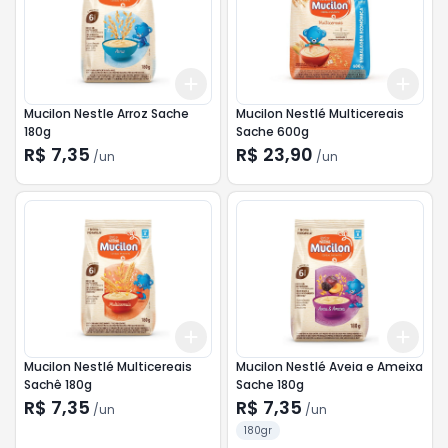
Add
Add
+
3
+
5
+
10
+
3
Mucilon Nestle Arroz Sache
Mucilon Nestlé Multicereais
180g
Sache 600g
R$ 7,35
R$ 23,90
/
un
/
un
Add
Add
+
3
+
5
+
10
+
3
Mucilon Nestlé Multicereais
Mucilon Nestlé Aveia e Ameixa
Sachê 180g
Sache 180g
R$ 7,35
R$ 7,35
/
un
/
un
180gr