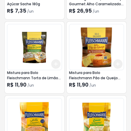
Açúcar Sache 180g
Gourmet Alho Caramelizado
com Pimenta 310g
R$ 7,35
R$ 26,95
/
un
/
un
Add
Add
+
3
+
5
+
10
+
3
Mistura para Bolo
Mistura para Bolo
Fleischmann Torta de Limão
Fleischmann Pão de Queijo
390g
310g
R$ 11,90
R$ 11,90
/
un
/
un