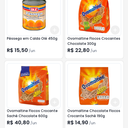
Add
Add
+
3
+
5
+
10
+
3
Pêssego em Calda Olé 450g
Ovomaltine Flocos Crocantes
Chocolate 300g
R$ 15,50
R$ 22,80
/
un
/
un
Add
Add
+
3
+
5
+
10
+
3
Ovomaltine Flocos Crocante
Ovomaltine Chocolate Flocos
Sachê Chocolate 600g
Crocante Sachê 190g
R$ 40,80
R$ 14,90
/
un
/
un