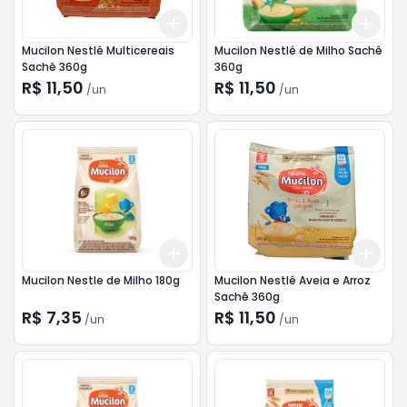
Add
Add
+
3
+
5
+
10
+
3
Mucilon Nestlé Multicereais
Mucilon Nestlé de Milho Sachê
Sachê 360g
360g
R$ 11,50
R$ 11,50
/
un
/
un
Add
Add
+
3
+
5
+
10
+
3
Mucilon Nestle de Milho 180g
Mucilon Nestlé Aveia e Arroz
Sachê 360g
R$ 7,35
R$ 11,50
/
un
/
un