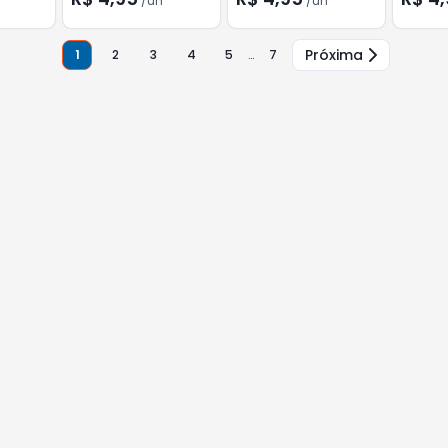
/
un
/
un
Próxima
1
2
3
4
5
…
7