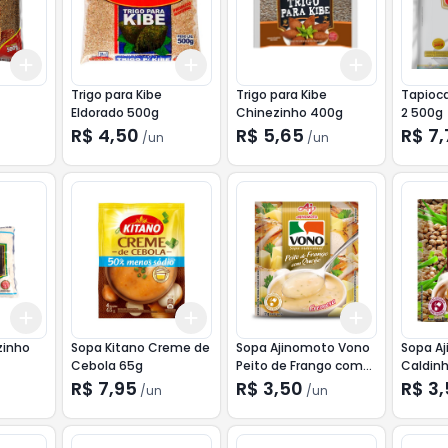
Add
Add
Add
+
3
+
5
+
10
+
3
+
5
+
10
+
3
+
5
+
Trigo para Kibe
Trigo para Kibe
Tapioca
Eldorado 500g
Chinezinho 400g
2 500g
R$ 4,50
R$ 5,65
R$ 7
/
un
/
un
Add
Add
Add
+
3
+
5
+
10
+
3
+
5
+
10
+
3
+
5
+
zinho
Sopa Kitano Creme de
Sopa Ajinomoto Vono
Sopa A
Cebola 65g
Peito de Frango com
Caldinh
Queijo 17g
R$ 7,95
R$ 3,50
R$ 3
/
un
/
un