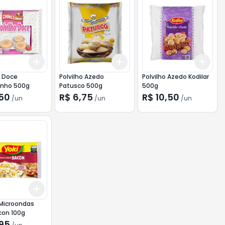
Add
Add
Add
10
+
3
+
5
+
10
+
3
+
5
+
10
+
3
o Doce
Polvilho Azedo
Polvilho Azedo Kodilar
inho 500g
Patusco 500g
500g
,50
R$ 6,75
R$ 10,50
/
un
/
un
/
un
Add
10
+
3
+
5
+
10
 Microondas
con 100g
,95