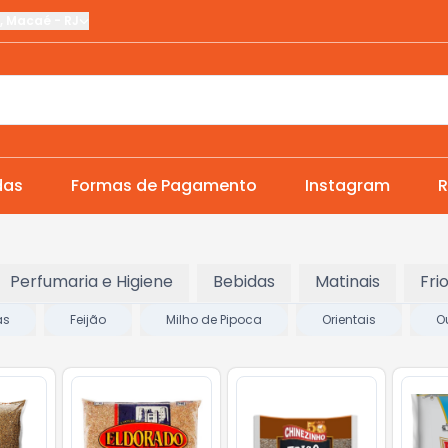
,
Macaé
-
RJ
das
Formas de Pagamento
Instagram
R
Perfumaria e Higiene
Bebidas
Matinais
Fri
as
Feijão
Milho de Pipoca
Orientais
O