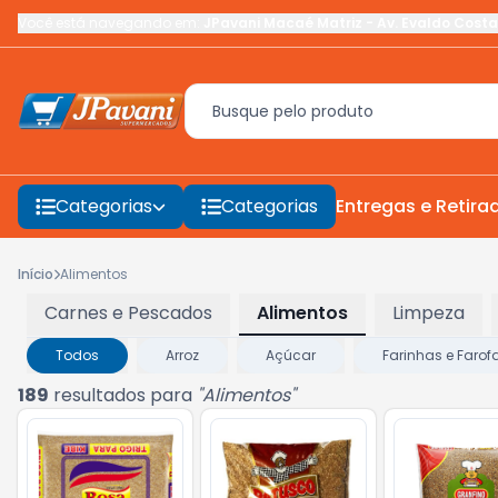
Você está navegando em:
JPavani Macaé Matriz
-
Av. Evaldo Costa
Categorias
Categorias
Entregas e Retira
Início
Alimentos
Carnes e Pescados
Alimentos
Limpeza
Todos
Arroz
Açúcar
Farinhas e Farof
189
resultados para
"
Alimentos
"