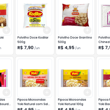
Add
Add
Add
+
3
+
5
+
10
+
3
+
5
+
10
+
3
+
5
+
oki
Polvilho Doce Kodilar
Polvilho Doce Granfino
Polvilh
500g
500g
Chinez
R$ 7,90
R$ 4,95
R$ 7
n
/
un
/
un
Add
Add
Add
+
3
+
5
+
10
+
3
+
5
+
10
+
3
+
5
+
ndas
Pipoca Microondas
Pipoca Microondas
Pipoca
Absurdo
Yoki Natural com Sal
Yoki Natural 100g
Yoki Ba
Light 90g
R$ 4,95
R$ 4,95
R$ 4