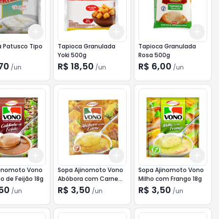
Add
Add
Add
10
+
3
+
5
+
10
+
3
+
5
+
10
+
3
 Patusco Tipo
Tapioca Granulada
Tapioca Granulada
Yoki 500g
Rosa 500g
,70
R$ 18,50
R$ 6,00
/
un
/
un
/
un
Add
Add
Add
10
+
3
+
5
+
10
+
3
+
5
+
10
+
3
jinomoto Vono
Sopa Ajinomoto Vono
Sopa Ajinomoto Vono
o de Feijão 18g
Abóbora com Carne
Milho com Frango 18g
17g
,50
R$ 3,50
R$ 3,50
/
un
/
un
/
un