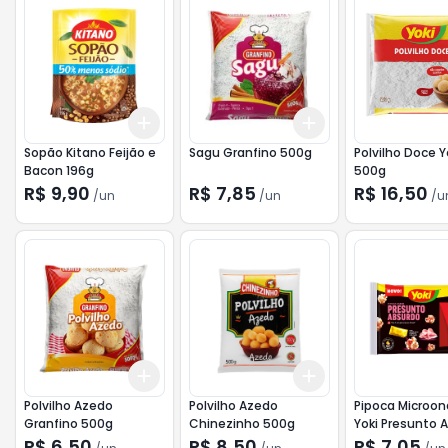
Add
Add
+
3
+
5
+
10
+
3
+
5
+
10
Sopão Kitano Feijão e
Sagu Granfino 500g
Polvilho Doce Y
Bacon 196g
500g
R$ 9,90
R$ 7,85
R$ 16,50
/
un
/
un
/
u
Add
Add
+
3
+
5
+
10
+
3
+
5
+
10
Polvilho Azedo
Polvilho Azedo
Pipoca Microo
Granfino 500g
Chinezinho 500g
Yoki Presunto 
95g
R$ 6,50
R$ 8,50
R$ 7,05