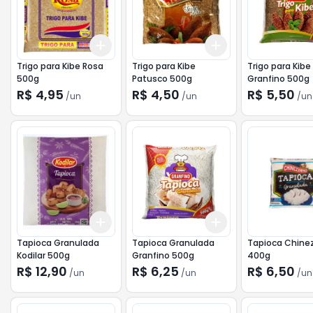
Add
Add
+
3
+
5
+
10
+
3
+
5
+
10
Trigo para Kibe Rosa
Trigo para Kibe
Trigo para Kibe
500g
Patusco 500g
Granfino 500g
R$ 4,95
R$ 4,50
R$ 5,50
/
un
/
un
/
un
Add
Add
+
3
+
5
+
10
+
3
+
5
+
10
Tapioca Granulada
Tapioca Granulada
Tapioca Chine
Kodilar 500g
Granfino 500g
400g
R$ 12,90
R$ 6,25
R$ 6,50
/
un
/
un
/
un