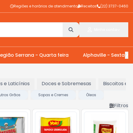
Regiões e horários de atendimento
Receitas
(22) 3737-0460
Minha conta
egião Serrana - Quarta feira
Alphaville - Sexta Fei
os e Laticínios
Doces e Sobremesas
Biscoitos e 
utros Grãos
Sopas e Cremes
Óleos
Filtros