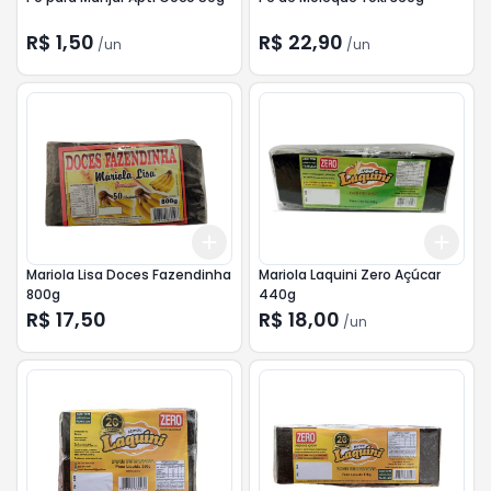
R$ 1,50
R$ 22,90
/
un
/
un
Add
Add
+
3
+
5
+
10
+
3
Mariola Lisa Doces Fazendinha
Mariola Laquini Zero Açúcar
800g
440g
R$ 17,50
R$ 18,00
/
un