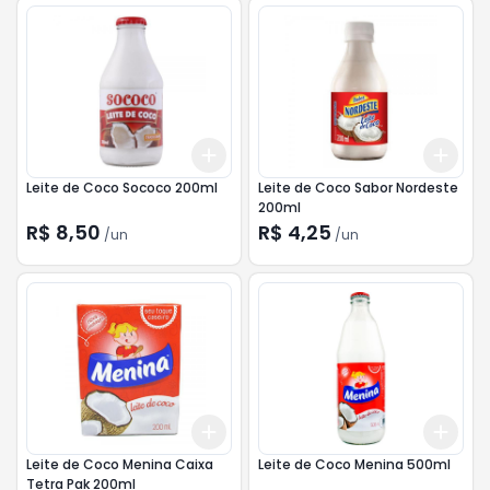
Add
Add
+
3
+
5
+
10
+
3
Leite de Coco Sococo 200ml
Leite de Coco Sabor Nordeste
200ml
R$ 8,50
R$ 4,25
/
un
/
un
Add
Add
+
3
+
5
+
10
+
3
Leite de Coco Menina Caixa
Leite de Coco Menina 500ml
Tetra Pak 200ml