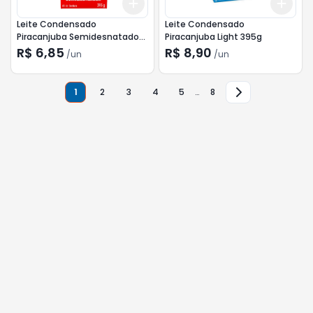
Add
Add
+
3
+
5
+
10
+
3
Leite Condensado
Leite Condensado
Piracanjuba Semidesnatado
Piracanjuba Light 395g
395g
R$ 6,85
R$ 8,90
/
un
/
un
1
2
3
4
5
…
8