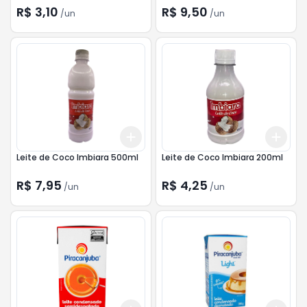
R$ 3,10
R$ 9,50
/
un
/
un
Add
Add
+
3
+
5
+
10
+
3
Leite de Coco Imbiara 500ml
Leite de Coco Imbiara 200ml
R$ 7,95
R$ 4,25
/
un
/
un