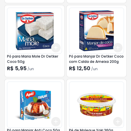
Add
Add
+
3
+
5
+
10
+
3
Pó para Maria Mole Dr Oetker
Pó para Manjar Dr Oetker Coco
Coco 50g
com Calda de Ameixa 200g
R$ 5,95
R$ 12,50
/
un
/
un
Add
Add
+
3
+
5
+
10
+
3
Pó para Manjar Apti Coco 50g
Pé de Moleque Yoki 360g