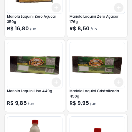
Add
Add
+
3
+
5
+
10
+
3
Mariola Laquini Zero Açúcar
Mariola Laquini Zero Açúcar
350g
176g
R$ 16,80
R$ 8,50
/
un
/
un
Add
Add
+
3
+
5
+
10
+
3
Mariola Laquini Lisa 440g
Mariola Laquini Cristalizada
450g
R$ 9,85
R$ 9,95
/
un
/
un