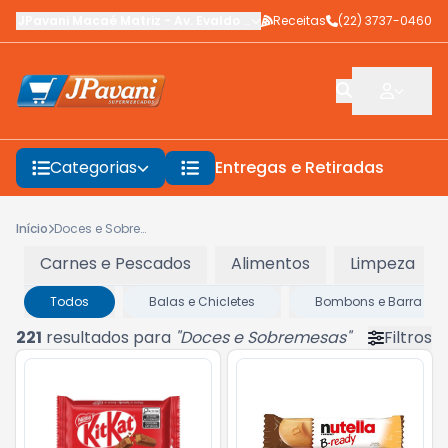
JPavani Macaé Matriz
-
Av. Evaldo Costa
Receitas
,
Macaé
-
(22) 3737-0460
RJ
Categorias
Entregas e Retiradas
F
Início
Doces e Sobremesas
Carnes e Pescados
Alimentos
Limpeza
Todos
Balas e Chicletes
Bombons e Barra de 
221
resultados para
"
Doces e Sobremesas
"
Filtros