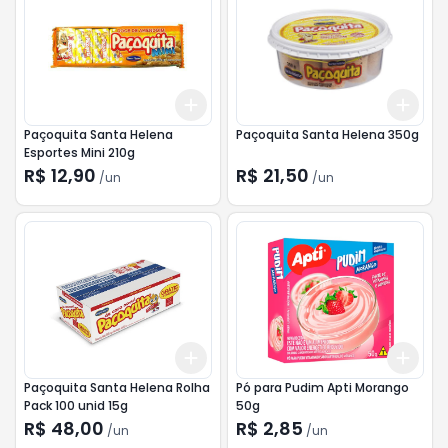
Add
Add
+
3
+
5
+
10
+
3
Paçoquita Santa Helena
Paçoquita Santa Helena 350g
Esportes Mini 210g
R$ 12,90
R$ 21,50
/
un
/
un
Add
Add
+
3
+
5
+
10
+
3
Paçoquita Santa Helena Rolha
Pó para Pudim Apti Morango
Pack 100 unid 15g
50g
R$ 48,00
R$ 2,85
/
un
/
un