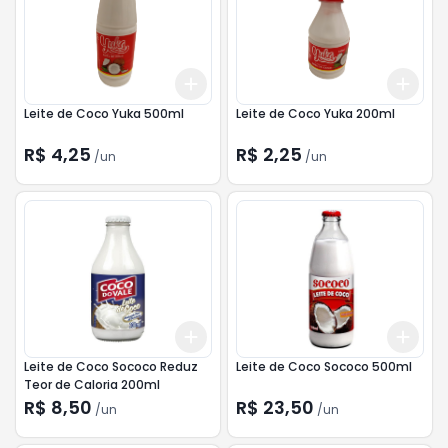
Add
Add
+
3
+
5
+
10
+
3
Leite de Coco Yuka 500ml
Leite de Coco Yuka 200ml
R$ 4,25
R$ 2,25
/
un
/
un
Add
Add
+
3
+
5
+
10
+
3
Leite de Coco Sococo Reduz
Leite de Coco Sococo 500ml
Teor de Caloria 200ml
R$ 8,50
R$ 23,50
/
un
/
un