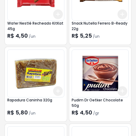
Add
Add
+
3
+
5
+
10
+
3
Wafer Nestlé Recheado KitKat
Snack Nutella Ferrero B-Ready
45g
22g
R$ 4,50
R$ 5,25
/
un
/
un
Add
Add
+
3
+
5
+
10
+
3
Rapadura Caninha 320g
Pudim Dr Oetker Chocolate
50g
R$ 5,80
R$ 4,50
/
un
/
gr